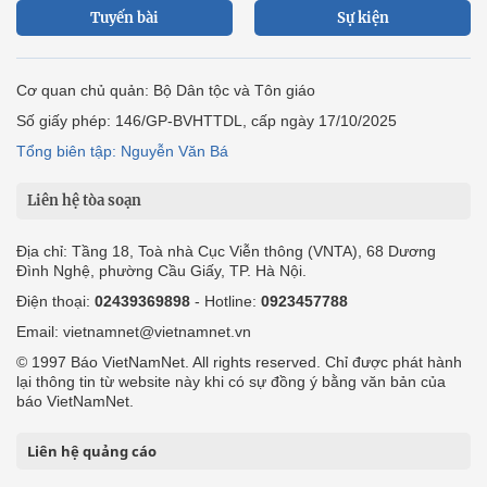
Tuyến bài
Sự kiện
Cơ quan chủ quản: Bộ Dân tộc và Tôn giáo
Số giấy phép: 146/GP-BVHTTDL, cấp ngày 17/10/2025
Tổng biên tập: Nguyễn Văn Bá
Liên hệ tòa soạn
Địa chỉ: Tầng 18, Toà nhà Cục Viễn thông (VNTA), 68 Dương
Đình Nghệ, phường Cầu Giấy, TP. Hà Nội.
Điện thoại:
02439369898
- Hotline:
0923457788
Email: vietnamnet@vietnamnet.vn
© 1997 Báo VietNamNet. All rights reserved. Chỉ được phát hành
lại thông tin từ website này khi có sự đồng ý bằng văn bản của
báo VietNamNet.
Liên hệ quảng cáo