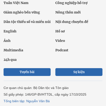
Tuần Việt Nam
Công nghiệp hỗ trợ
Giảm nghèo bền vững
Nông thôn mới
Dân tộc thiểu số và miền núi
Nội dung chuyên đề
English
Hồ sơ
Ảnh
Video
Multimedia
Podcast
24h qua
Tuyến bài
Sự kiện
Cơ quan chủ quản: Bộ Dân tộc và Tôn giáo
Số giấy phép: 146/GP-BVHTTDL, cấp ngày 17/10/2025
Tổng biên tập: Nguyễn Văn Bá