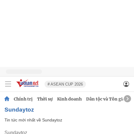
# ASEAN CUP 2026
Chính trị
Thời sự
Kinh doanh
Dân tộc và Tôn giáo
Sundaytoz
Tin tức mới nhất về
Sundaytoz
Sundaytoz