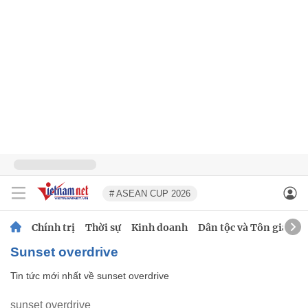
# ASEAN CUP 2026
Chính trị
Thời sự
Kinh doanh
Dân tộc và Tôn giáo
sunset overdrive
Tin tức mới nhất về
sunset overdrive
sunset overdrive