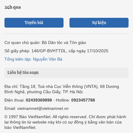
24h qua
Tuyến bài
Sự kiện
Cơ quan chủ quản: Bộ Dân tộc và Tôn giáo
Số giấy phép: 146/GP-BVHTTDL, cấp ngày 17/10/2025
Tổng biên tập: Nguyễn Văn Bá
Liên hệ tòa soạn
Địa chỉ: Tầng 18, Toà nhà Cục Viễn thông (VNTA), 68 Dương
Đình Nghệ, phường Cầu Giấy, TP. Hà Nội.
Điện thoại:
02439369898
- Hotline:
0923457788
Email: vietnamnet@vietnamnet.vn
© 1997 Báo VietNamNet. All rights reserved. Chỉ được phát hành
lại thông tin từ website này khi có sự đồng ý bằng văn bản của
báo VietNamNet.