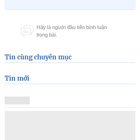
Tin cùng chuyên mục
Tin mới