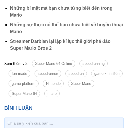
Những bí mật mà bạn chưa từng biết đến trong
Mario
Những sự thực có thể bạn chưa biết về huyền thoại
Mario
Streamer Darbian lại lập kỉ lục thế giới phá đảo
Super Mario Bros 2
Xem thêm về:
Super Mario 64 Online
speedrunning
fan-made
speedrunner
speedrun
game kinh điển
game platform
Nintendo
Super Mario
Super Mario 64
mario