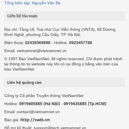
Tổng biên tập: Nguyễn Văn Bá
Liên hệ tòa soạn
Địa chỉ: Tầng 18, Toà nhà Cục Viễn thông (VNTA), 68 Dương
Đình Nghệ, phường Cầu Giấy, TP. Hà Nội.
Điện thoại:
02439369898
- Hotline:
0923457788
Email: vietnamnet@vietnamnet.vn
© 1997 Báo VietNamNet. All rights reserved. Chỉ được phát hành
lại thông tin từ website này khi có sự đồng ý bằng văn bản của
báo VietNamNet.
Liên hệ quảng cáo
Công ty Cổ phần Truyền thông VietNamNet
0919405885 (Hà Nội)
0919435885 (Tp.HCM)
Hotline:
-
Email: contact@vietnamnet.vn
http://vads.vn
Báo giá:
Hỗ trợ kỹ thuật: support@tech.vietnamnet.vn