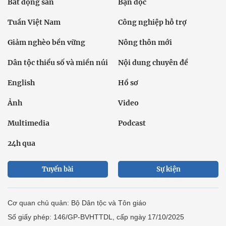
Bất động sản
Bạn đọc
Tuần Việt Nam
Công nghiệp hỗ trợ
Giảm nghèo bền vững
Nông thôn mới
Dân tộc thiểu số và miền núi
Nội dung chuyên đề
English
Hồ sơ
Ảnh
Video
Multimedia
Podcast
24h qua
Tuyến bài
Sự kiện
Cơ quan chủ quản: Bộ Dân tộc và Tôn giáo
Số giấy phép: 146/GP-BVHTTDL, cấp ngày 17/10/2025