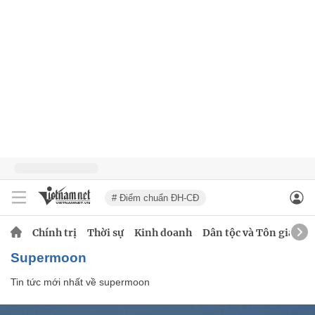
# Điểm chuẩn ĐH-CĐ
Chính trị
Thời sự
Kinh doanh
Dân tộc và Tôn giáo
supermoon
Tin tức mới nhất về
supermoon