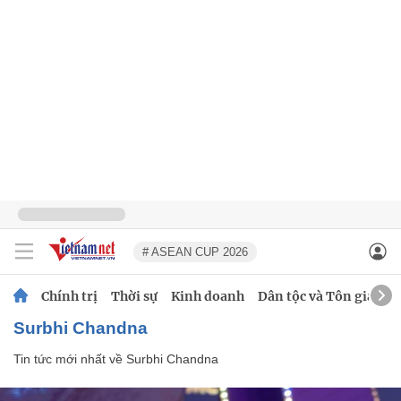
# ASEAN CUP 2026
Chính trị
Thời sự
Kinh doanh
Dân tộc và Tôn giáo
Surbhi Chandna
Tin tức mới nhất về
Surbhi Chandna