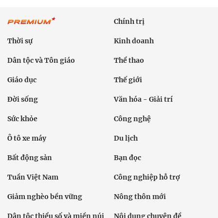
Chính trị
Thời sự
Kinh doanh
Dân tộc và Tôn giáo
Thể thao
Giáo dục
Thế giới
Đời sống
Văn hóa - Giải trí
Sức khỏe
Công nghệ
Ô tô xe máy
Du lịch
Bất động sản
Bạn đọc
Tuần Việt Nam
Công nghiệp hỗ trợ
Giảm nghèo bền vững
Nông thôn mới
Dân tộc thiểu số và miền núi
Nội dung chuyên đề