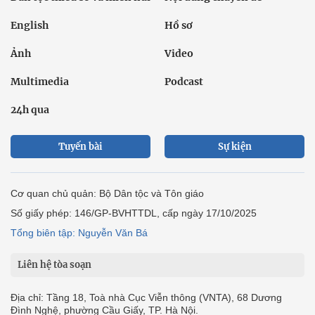
English
Hồ sơ
Ảnh
Video
Multimedia
Podcast
24h qua
Tuyến bài
Sự kiện
Cơ quan chủ quản: Bộ Dân tộc và Tôn giáo
Số giấy phép: 146/GP-BVHTTDL, cấp ngày 17/10/2025
Tổng biên tập: Nguyễn Văn Bá
Liên hệ tòa soạn
Địa chỉ: Tầng 18, Toà nhà Cục Viễn thông (VNTA), 68 Dương
Đình Nghệ, phường Cầu Giấy, TP. Hà Nội.