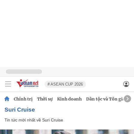
# ASEAN CUP 2026
Chính trị
Thời sự
Kinh doanh
Dân tộc và Tôn giáo
Suri Cruise
Tin tức mới nhất về
Suri Cruise