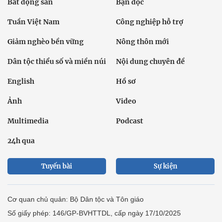
Bất động sản
Bạn đọc
Tuần Việt Nam
Công nghiệp hỗ trợ
Giảm nghèo bền vững
Nông thôn mới
Dân tộc thiểu số và miền núi
Nội dung chuyên đề
English
Hồ sơ
Ảnh
Video
Multimedia
Podcast
24h qua
Tuyến bài
Sự kiện
Cơ quan chủ quản: Bộ Dân tộc và Tôn giáo
Số giấy phép: 146/GP-BVHTTDL, cấp ngày 17/10/2025