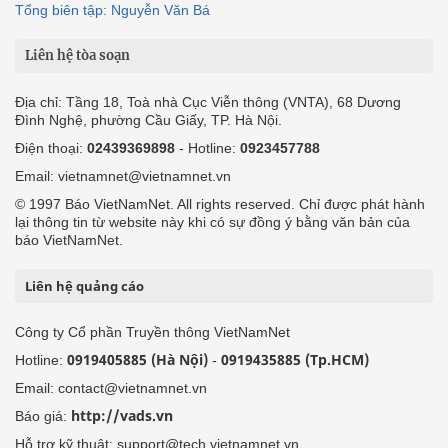
Tổng biên tập: Nguyễn Văn Bá
Liên hệ tòa soạn
Địa chỉ: Tầng 18, Toà nhà Cục Viễn thông (VNTA), 68 Dương
Đình Nghệ, phường Cầu Giấy, TP. Hà Nội.
Điện thoại:
02439369898
- Hotline:
0923457788
Email: vietnamnet@vietnamnet.vn
© 1997 Báo VietNamNet. All rights reserved. Chỉ được phát hành
lại thông tin từ website này khi có sự đồng ý bằng văn bản của
báo VietNamNet.
Liên hệ quảng cáo
Công ty Cổ phần Truyền thông VietNamNet
0919405885 (Hà Nội)
0919435885 (Tp.HCM)
Hotline:
-
Email: contact@vietnamnet.vn
http://vads.vn
Báo giá:
Hỗ trợ kỹ thuật: support@tech.vietnamnet.vn