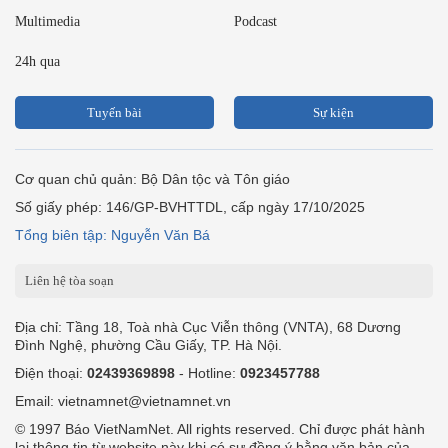
Multimedia
Podcast
24h qua
Tuyến bài
Sự kiện
Cơ quan chủ quản: Bộ Dân tộc và Tôn giáo
Số giấy phép: 146/GP-BVHTTDL, cấp ngày 17/10/2025
Tổng biên tập: Nguyễn Văn Bá
Liên hệ tòa soạn
Địa chỉ: Tầng 18, Toà nhà Cục Viễn thông (VNTA), 68 Dương
Đình Nghệ, phường Cầu Giấy, TP. Hà Nội.
Điện thoại:
02439369898
- Hotline:
0923457788
Email: vietnamnet@vietnamnet.vn
© 1997 Báo VietNamNet. All rights reserved. Chỉ được phát hành
lại thông tin từ website này khi có sự đồng ý bằng văn bản của