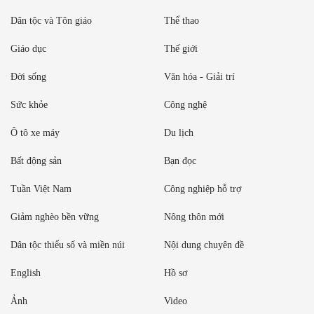
Dân tộc và Tôn giáo
Thể thao
Giáo dục
Thế giới
Đời sống
Văn hóa - Giải trí
Sức khỏe
Công nghệ
Ô tô xe máy
Du lịch
Bất động sản
Bạn đọc
Tuần Việt Nam
Công nghiệp hỗ trợ
Giảm nghèo bền vững
Nông thôn mới
Dân tộc thiểu số và miền núi
Nội dung chuyên đề
English
Hồ sơ
Ảnh
Video