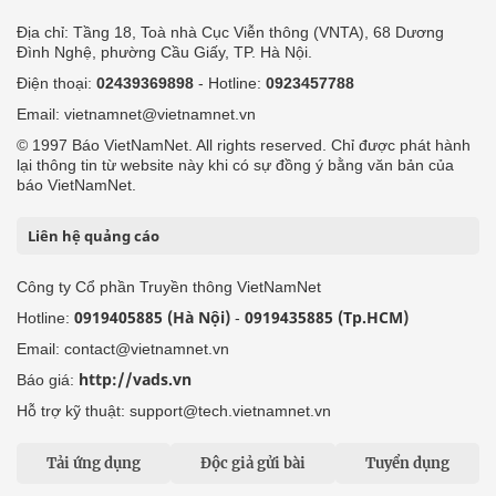
Địa chỉ: Tầng 18, Toà nhà Cục Viễn thông (VNTA), 68 Dương
Đình Nghệ, phường Cầu Giấy, TP. Hà Nội.
Điện thoại:
02439369898
- Hotline:
0923457788
Email: vietnamnet@vietnamnet.vn
© 1997 Báo VietNamNet. All rights reserved. Chỉ được phát hành
lại thông tin từ website này khi có sự đồng ý bằng văn bản của
báo VietNamNet.
Liên hệ quảng cáo
Công ty Cổ phần Truyền thông VietNamNet
0919405885 (Hà Nội)
0919435885 (Tp.HCM)
Hotline:
-
Email: contact@vietnamnet.vn
http://vads.vn
Báo giá:
Hỗ trợ kỹ thuật: support@tech.vietnamnet.vn
Tải ứng dụng
Độc giả gửi bài
Tuyển dụng