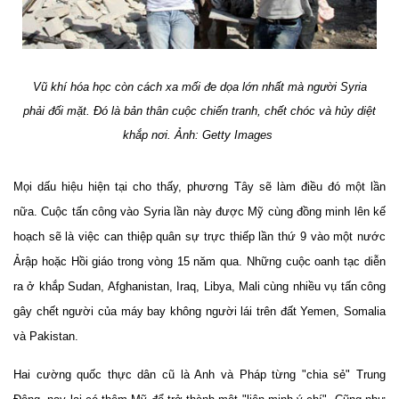
Vũ khí hóa học còn cách xa mối đe dọa lớn nhất mà người Syria
phải đối mặt. Đó là bản thân cuộc chiến tranh, chết chóc và hủy diệt
khắp nơi.
Ảnh: Getty Images
Mọi dấu hiệu hiện tại cho thấy, phương Tây sẽ làm điều đó một lần
nữa. Cuộc tấn công vào Syria lần này được Mỹ cùng đồng minh lên kế
hoạch sẽ là việc can thiệp quân sự trực thiếp lần thứ 9 vào một nước
Ảrập hoặc Hồi giáo trong vòng 15 năm qua. Những cuộc oanh tạc diễn
ra ở khắp Sudan, Afghanistan, Iraq, Libya, Mali cùng nhiều vụ tấn công
gây chết người của máy bay không người lái trên đất Yemen, Somalia
và Pakistan.
Hai cường quốc thực dân cũ là Anh và Pháp từng "chia sẻ" Trung