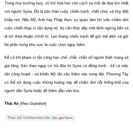
Trong mọi trường hợp, vũ khí hóa học còn cách xa mối đe dọa lớn nhất
với người Syria. Đó là bản thân cuộc chiến tranh, chết chóc và hủy diệt
khắp nơi. Nếu Mỹ, Anh hay Pháp thực sự quan tâm tới việc chấm dứt
cuộc chiến thay vì tận dụng nó, họ cần thúc đẩy một lệnh ngừng bắn và
đi tới thỏa thuận chính trị. Leo thang chiến tranh để giữ thể diện và giữ
thị phần trong khu vực là cuộc chơi nguy hiểm.
Kể cả khi phạm vi tấn công hạn chế, chắc chắn số người thiệt mạng sẽ
gia tăng. Kéo theo nguy cơ trả đũa từ Syria và đồng minh - kể cả việc
tấn công Israel - và khiến Mỹ lấn sâu thêm vào xung đột. Phương Tây
có thể sử dụng cuộc khủng hoảng này để chấm dứt nỗi thống khổ của
người dân Syria hoặc đổ thêm dầu vào lửa.
Thái An
(theo Guardian)