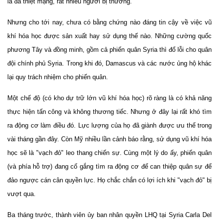
là đã thiệt mạng, rất nhiều người bị thương.
Nhưng cho tới nay, chưa có bằng chứng nào đáng tin cậy về việc vũ
khí hóa học được sản xuất hay sử dụng thế nào. Những cường quốc
phương Tây và đồng minh, gồm cả phiến quân Syria thì đổ lỗi cho quân
đội chính phủ Syria. Trong khi đó, Damascus và các nước ủng hộ khác
lại quy trách nhiệm cho phiến quân.
Một chế độ (có kho dự trữ lớn vũ khí hóa học) rõ ràng là có khả năng
thực hiện tấn công và không thương tiếc. Nhưng ở đây lại rất khó tìm
ra động cơ làm điều đó. Lực lượng của họ đã giành được ưu thế trong
vài tháng gần đây. Còn Mỹ nhiều lần cảnh báo rằng, sử dụng vũ khí hóa
học sẽ là "vạch đỏ" leo thang chiến sự. Cùng một lý do ấy, phiến quân
(và phía hỗ trợ) đang cố gắng tìm ra động cơ để can thiệp quân sự để
đảo ngược cán cân quyền lực. Họ chắc chắn có lợi ích khi "vạch đỏ" bị
vượt qua.
Ba tháng trước, thành viên ủy ban nhân quyền LHQ tại Syria Carla Del