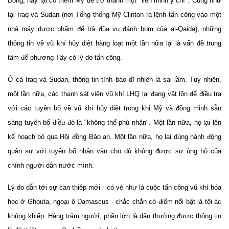
Đông, nay lại có thêm Mỹ để trở thành một "liên minh ý chí". Cũng như
tại Iraq và Sudan (nơi Tổng thống Mỹ Clinton ra lệnh tấn công vào một
nhà máy dược phẩm để trả đũa vụ đánh bom của al-Qaida), những
thông tin về vũ khí hủy diệt hàng loạt một lần nữa lại là vấn đề trung
tâm để phương Tây có lý do tấn công.
Ở cả Iraq và Sudan, thông tin tình báo dĩ nhiên là sai lầm. Tuy nhiên,
một lần nữa, các thanh sát viên vũ khí LHQ lại đang vật lộn để điều tra
với các tuyên bố về vũ khí hủy diệt trong khi Mỹ và đồng minh sẵn
sàng tuyên bố điều đó là "không thể phủ nhận". Một lần nữa, họ lại lên
kế hoạch bỏ qua Hội đồng Bảo an. Một lần nữa, họ lại dùng hành động
quân sự với tuyên bố nhân văn cho dù không được sự ủng hộ của
chính người dân nước mình.
Lý do dẫn tới sự can thiệp mới - có vẻ như là cuộc tấn công vũ khí hóa
học ở Ghouta, ngoại ô Damascus - chắc chắn có điểm nổi bật là tội ác
khủng khiếp. Hàng trăm người, phần lớn là dân thường được thông tin