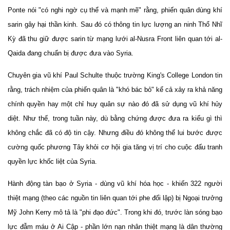
Ponte nói "có nghi ngờ cụ thể và mạnh mẽ" rằng, phiến quân dùng khí
sarin gây hại thần kinh. Sau đó có thông tin lực lượng an ninh Thổ Nhĩ
Kỳ đã thu giữ được sarin từ mạng lưới al-Nusra Front liên quan tới al-
Qaida đang chuẩn bị được đưa vào Syria.
Chuyên gia vũ khí Paul Schulte thuộc trường King's College London tin
rằng, trách nhiệm của phiến quân là "khó bác bỏ" kể cả xảy ra khả năng
chính quyền hay một chỉ huy quân sự nào đó đã sử dụng vũ khí hủy
diệt. Như thế, trong tuần này, dù bằng chứng được đưa ra kiểu gì thì
không chắc đã có độ tin cậy. Nhưng điều đó không thể lui bước được
cường quốc phương Tây khỏi cơ hội gia tăng vị trí cho cuộc đấu tranh
quyền lực khốc liệt của Syria.
Hành động tàn bạo ở Syria - dùng vũ khí hóa học - khiến 322 người
thiệt mạng (theo các nguồn tin liên quan tới phe đối lập) bị Ngoại trưởng
Mỹ John Kerry mô tả là "phi đạo đức". Trong khi đó, trước làn sóng bạo
lực đẫm máu ở Ai Cập - phần lớn nạn nhân thiệt mạng là dân thường