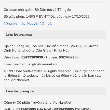
Cơ quan chủ quản: Bộ Dân tộc và Tôn giáo
Số giấy phép: 146/GP-BVHTTDL, cấp ngày 17/10/2025
Tổng biên tập: Nguyễn Văn Bá
Liên hệ tòa soạn
Địa chỉ: Tầng 18, Toà nhà Cục Viễn thông (VNTA), 68 Dương
Đình Nghệ, phường Cầu Giấy, TP. Hà Nội.
Điện thoại:
02439369898
- Hotline:
0923457788
Email: vietnamnet@vietnamnet.vn
© 1997 Báo VietNamNet. All rights reserved. Chỉ được phát hành
lại thông tin từ website này khi có sự đồng ý bằng văn bản của
báo VietNamNet.
Liên hệ quảng cáo
Công ty Cổ phần Truyền thông VietNamNet
0919405885 (Hà Nội)
0919435885 (Tp.HCM)
Hotline:
-