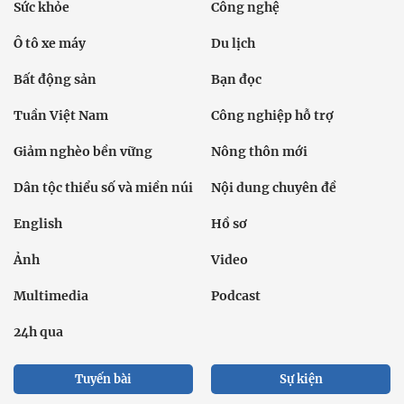
Sức khỏe
Công nghệ
Ô tô xe máy
Du lịch
Bất động sản
Bạn đọc
Tuần Việt Nam
Công nghiệp hỗ trợ
Giảm nghèo bền vững
Nông thôn mới
Dân tộc thiểu số và miền núi
Nội dung chuyên đề
English
Hồ sơ
Ảnh
Video
Multimedia
Podcast
24h qua
Tuyến bài
Sự kiện