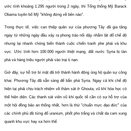
ước tính khoảng 1.295 người trong 2 ngày, thì Tổng thống Mỹ Barack
Obama tuyên bố Mỹ "không đứng về bên nào".
Trong thực tế, việc can thiệp quân sự của phương Tây đã gia tăng
ngay từ những ngày đầu xảy ra phong trào nổi dậy nhằm lật đổ chế độ
nhưng lại nhanh chóng biến thành cuộc chiến tranh phe phái và khu
vực. Ước tính hơn 100.000 người thiệt mạng, đất nước Syria bị tàn
phá và hàng triệu người phải vào trại tị nạn.
Giờ đây, sự hỗ trợ bí mật đã trở thành hành động ủng hộ quân sự công
khai. Phương Tây đã sẵn sàng để bắn phá Syria. Ngay cả khi chế độ
hiện tại phải chịu trách nhiệm về thảm sát ở Ghouta, vũ khí hóa học có
thể hiện diện. Các thanh sát viên vũ khí quốc tế cần có sự hỗ trợ của
một hội đồng bảo an thống nhất, hơn là thứ "chuẩn mực đạo đức" của
các chính phủ đã từng đổ uranium, phốt pho trắng và chất da cam xung
quanh khu vực hay xa hơn thế.