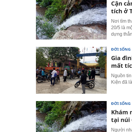
Cận cả
tích ở
Nơi tìm t
20/5 là m
dựng thẳn
ĐỜI SỐNG
Gia đì
mất tí
Nguồn tin
Kiện đã l
ĐỜI SỐNG
Khám n
tại nú
Người nhà