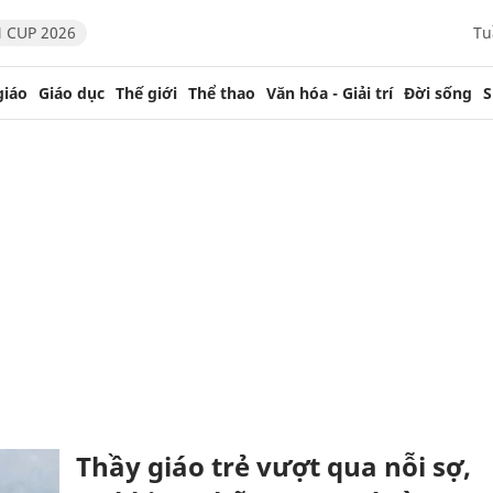
 CUP 2026
Tu
giáo
Giáo dục
Thế giới
Thể thao
Văn hóa - Giải trí
Đời sống
S
Thầy giáo trẻ vượt qua nỗi sợ,