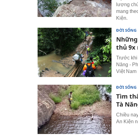
lượng chứ
mang theo
Kiện.
ĐỜI SỐNG
Những 
thủ 9x 
Trước khi
Năng - P
Việt Nam 
ĐỜI SỐNG
Tìm thấ
Tà Năn
Chiều nay
An Kiện n