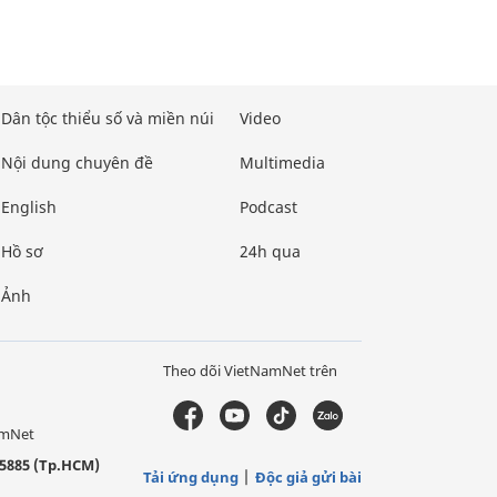
Dân tộc thiểu số và miền núi
Video
Nội dung chuyên đề
Multimedia
English
Podcast
Hồ sơ
24h qua
Ảnh
Theo dõi VietNamNet trên
amNet
5885 (Tp.HCM)
Tải ứng dụng
Độc giả gửi bài