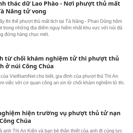
nh thác dữ Lao Phào - Nơi phượt thủ mất
 Tà Năng tử vong
hấy thi thể phượt thủ mất tích tại Tà Năng - Phan Dũng hôm
ột trong những địa điểm nguy hiểm nhất khu vực với núi đá
g đứng hàng chục mét.
nh từ chối khám nghiệm tử thi phượt thủ
ch ở núi Công Chúa
 của VietNamNet cho biết, gia đình của phượt thủ Thi An
àm việc với cơ quan công an xin từ chối khám nghiệm tử thi.
ghiệm hiện trường vụ phượt thủ tử nạn
i Công Chúa
 anh Thi An Kiện và bạn bè thân thiết của anh đi cùng lực