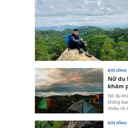
ĐỜI SỐNG
Nữ du 
khám p
Nữ du khá
không bao
nhiều rủi 
ĐỜI SỐNG