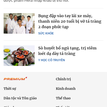
dược phẩm Hera nhập khẩu bị thu hồi.
Bụng đập vào tay lái xe máy,
thanh niên 20 tuổi bị vỡ tá tràng
2 đoạn phức tạp
SỨC KHỎE
Sò huyết bổ ngũ tạng, trị viêm
loét dạ dày tá tràng
Y HỌC CỔ TRUYỀN
Chính trị
Thời sự
Kinh doanh
Dân tộc và Tôn giáo
Thể thao