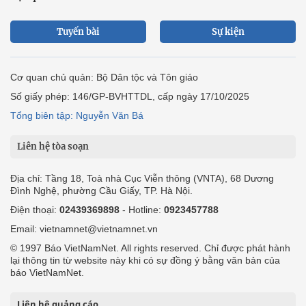
Tuyến bài
Sự kiện
Cơ quan chủ quản: Bộ Dân tộc và Tôn giáo
Số giấy phép: 146/GP-BVHTTDL, cấp ngày 17/10/2025
Tổng biên tập: Nguyễn Văn Bá
Liên hệ tòa soạn
Địa chỉ: Tầng 18, Toà nhà Cục Viễn thông (VNTA), 68 Dương
Đình Nghệ, phường Cầu Giấy, TP. Hà Nội.
Điện thoại:
02439369898
- Hotline:
0923457788
Email: vietnamnet@vietnamnet.vn
© 1997 Báo VietNamNet. All rights reserved. Chỉ được phát hành
lại thông tin từ website này khi có sự đồng ý bằng văn bản của
báo VietNamNet.
Liên hệ quảng cáo