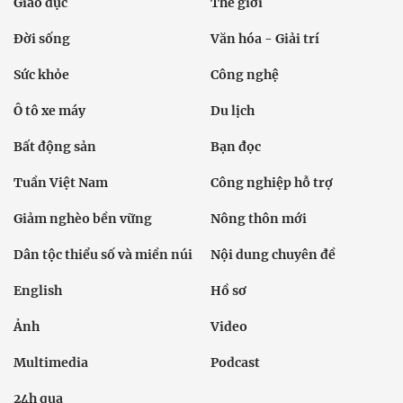
Giáo dục
Thế giới
Đời sống
Văn hóa - Giải trí
Sức khỏe
Công nghệ
Ô tô xe máy
Du lịch
Bất động sản
Bạn đọc
Tuần Việt Nam
Công nghiệp hỗ trợ
Giảm nghèo bền vững
Nông thôn mới
Dân tộc thiểu số và miền núi
Nội dung chuyên đề
English
Hồ sơ
Ảnh
Video
Multimedia
Podcast
24h qua