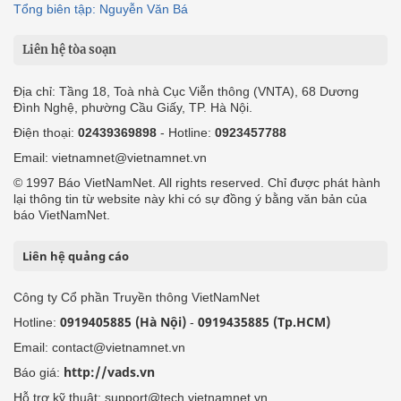
Tổng biên tập: Nguyễn Văn Bá
Liên hệ tòa soạn
Địa chỉ: Tầng 18, Toà nhà Cục Viễn thông (VNTA), 68 Dương
Đình Nghệ, phường Cầu Giấy, TP. Hà Nội.
Điện thoại:
02439369898
- Hotline:
0923457788
Email: vietnamnet@vietnamnet.vn
© 1997 Báo VietNamNet. All rights reserved. Chỉ được phát hành
lại thông tin từ website này khi có sự đồng ý bằng văn bản của
báo VietNamNet.
Liên hệ quảng cáo
Công ty Cổ phần Truyền thông VietNamNet
0919405885 (Hà Nội)
0919435885 (Tp.HCM)
Hotline:
-
Email: contact@vietnamnet.vn
http://vads.vn
Báo giá:
Hỗ trợ kỹ thuật: support@tech.vietnamnet.vn