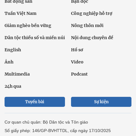
Bất động sản
Bạn đọc
Tuần Việt Nam
Công nghiệp hỗ trợ
Giảm nghèo bền vững
Nông thôn mới
Dân tộc thiểu số và miền núi
Nội dung chuyên đề
English
Hồ sơ
Ảnh
Video
Multimedia
Podcast
24h qua
Tuyến bài
Sự kiện
Cơ quan chủ quản: Bộ Dân tộc và Tôn giáo
Số giấy phép: 146/GP-BVHTTDL, cấp ngày 17/10/2025