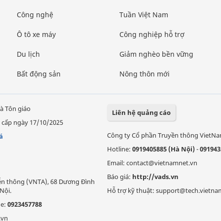
Công nghệ
Tuần Việt Nam
Ô tô xe máy
Công nghiệp hỗ trợ
Du lịch
Giảm nghèo bền vững
Bất động sản
Nông thôn mới
à Tôn giáo
Liên hệ quảng cáo
 cấp ngày 17/10/2025
Công ty Cổ phần Truyền thông VietN
á
Hotline:
0919405885 (Hà Nội)
-
091943
Email: contact@vietnamnet.vn
Báo giá:
http://vads.vn
Viễn thông (VNTA), 68 Dương Đình
Nội.
Hỗ trợ kỹ thuật: support@tech.vietna
ne:
0923457788
.vn