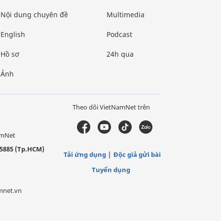
Nội dung chuyên đề
Multimedia
English
Podcast
Hồ sơ
24h qua
Ảnh
Theo dõi VietNamNet trên
amNet
5885 (Tp.HCM)
Tải ứng dụng
Độc giả gửi bài
Tuyển dụng
mnet.vn