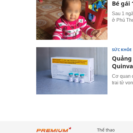
Bé gái
Sau 1 ngà
ở Phú Thọ
SỨC KHỎE
Quảng N
Quinv
Cơ quan c
trai tử vo
Thể thao