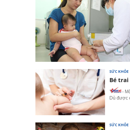
SỨC KHỎE
Bé trai
- M
Dù được c
SỨC KHỎE