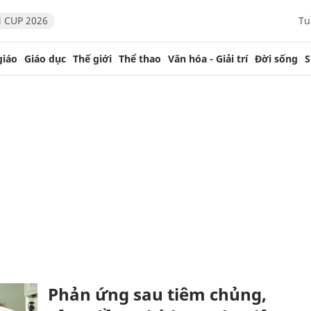
 CUP 2026
Tu
giáo
Giáo dục
Thế giới
Thể thao
Văn hóa - Giải trí
Đời sống
S
Phản ứng sau tiêm chủng,