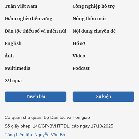
Tuần Việt Nam
Công nghiệp hỗ trợ
Giảm nghèo bền vững
Nông thôn mới
Dân tộc thiểu số và miền núi
Nội dung chuyên đề
English
Hồ sơ
Ảnh
Video
Multimedia
Podcast
24h qua
Tuyến bài
Sự kiện
Cơ quan chủ quản: Bộ Dân tộc và Tôn giáo
Số giấy phép: 146/GP-BVHTTDL, cấp ngày 17/10/2025
Tổng biên tập: Nguyễn Văn Bá