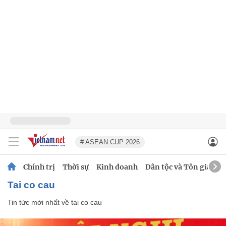
# ASEAN CUP 2026
Chính trị
Thời sự
Kinh doanh
Dân tộc và Tôn giáo
tai co cau
Tin tức mới nhất về
tai co cau