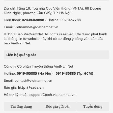
Địa chỉ: Tầng 18, Toà nhà Cục Viễn thông (VNTA), 68 Dương
Đình Nghệ, phường Cầu Giấy, TP. Hà Nội.
Điện thoại:
02439369898
- Hotline:
0923457788
Email: vietnamnet@vietnamnet.vn
© 1997 Báo VietNamNet. All rights reserved. Chỉ được phát hành
lại thông tin từ website này khi có sự đồng ý bằng văn bản của
báo VietNamNet.
Liên hệ quảng cáo
Công ty Cổ phần Truyền thông VietNamNet
0919405885 (Hà Nội)
0919435885 (Tp.HCM)
Hotline:
-
Email: contact@vietnamnet.vn
http://vads.vn
Báo giá:
Hỗ trợ kỹ thuật: support@tech.vietnamnet.vn
Tải ứng dụng
Độc giả gửi bài
Tuyển dụng