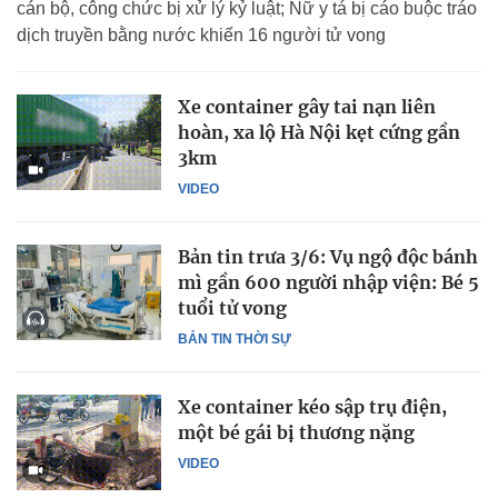
cán bộ, công chức bị xử lý kỷ luật; Nữ y tá bị cáo buộc tráo
dịch truyền bằng nước khiến 16 người tử vong
Xe container gây tai nạn liên
hoàn, xa lộ Hà Nội kẹt cứng gần
3km
VIDEO
Bản tin trưa 3/6: Vụ ngộ độc bánh
mì gần 600 người nhập viện: Bé 5
tuổi tử vong
BẢN TIN THỜI SỰ
Xe container kéo sập trụ điện,
một bé gái bị thương nặng
VIDEO