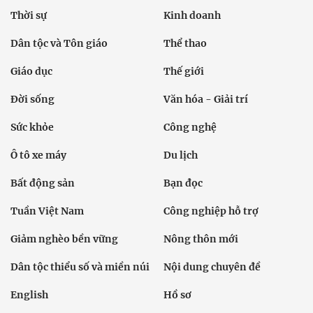
Thời sự
Kinh doanh
Dân tộc và Tôn giáo
Thể thao
Giáo dục
Thế giới
Đời sống
Văn hóa - Giải trí
Sức khỏe
Công nghệ
Ô tô xe máy
Du lịch
Bất động sản
Bạn đọc
Tuần Việt Nam
Công nghiệp hỗ trợ
Giảm nghèo bền vững
Nông thôn mới
Dân tộc thiểu số và miền núi
Nội dung chuyên đề
English
Hồ sơ