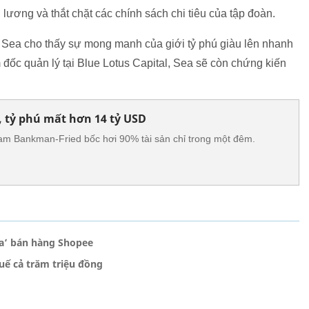
ương và thắt chặt các chính sách chi tiêu của tập đoàn.
 Sea cho thấy sự mong manh của giới tỷ phú giàu lên nhanh
đốc quản lý tại Blue Lotus Capital, Sea sẽ còn chứng kiến
 tỷ phú mất hơn 14 tỷ USD
 Sam Bankman-Fried bốc hơi 90% tài sản chỉ trong một đêm.
ia’ bán hàng Shopee
uế cả trăm triệu đồng