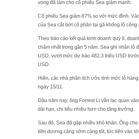
vọng đã làm cho cổ phiếu Sea giảm mạnh.
Cổ phiếu Sea giảm 87% so với mức đỉnh. Vào 
của Sea cắt bớt cổ phần tại gã khổng lồ công
Theo báo cáo kết quả kinh doanh quý II, doa
chậm nhất trong gần 5 năm. Sea ghi nhận lỗ đi
USD, vượt mức dự báo 482,3 triệu USD trước đ
USD.
Hiện, các nhà phân tích ước tính mức lỗ hàng
ngày 15/11.
Đầu năm nay, ông Forrest Li vẫn lạc quan vào 
dài hạn, chi tiêu nhiều hơn cho tăng trưởng.
Sau đó, Sea đã gặp nhiều khó khăn. Ông cho bi
tiền dương càng sớm càng tốt, tức tiền vào lớn