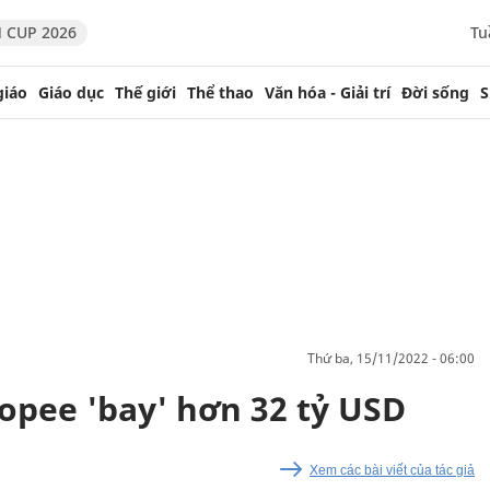
 CUP 2026
Tu
giáo
Giáo dục
Thế giới
Thể thao
Văn hóa - Giải trí
Đời sống
S
thứ ba, 15/11/2022 - 06:00
opee 'bay' hơn 32 tỷ USD
Xem các bài viết của tác giả