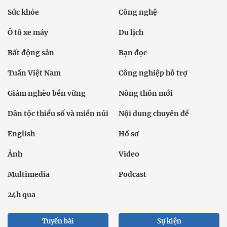
Sức khỏe
Công nghệ
Ô tô xe máy
Du lịch
Bất động sản
Bạn đọc
Tuần Việt Nam
Công nghiệp hỗ trợ
Giảm nghèo bền vững
Nông thôn mới
Dân tộc thiểu số và miền núi
Nội dung chuyên đề
English
Hồ sơ
Ảnh
Video
Multimedia
Podcast
24h qua
Tuyến bài
Sự kiện