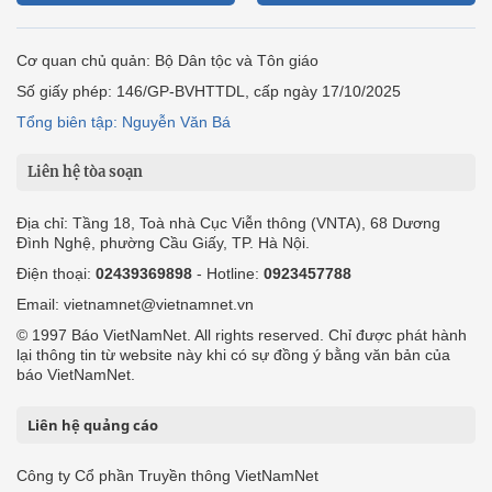
Cơ quan chủ quản: Bộ Dân tộc và Tôn giáo
Số giấy phép: 146/GP-BVHTTDL, cấp ngày 17/10/2025
Tổng biên tập: Nguyễn Văn Bá
Liên hệ tòa soạn
Địa chỉ: Tầng 18, Toà nhà Cục Viễn thông (VNTA), 68 Dương
Đình Nghệ, phường Cầu Giấy, TP. Hà Nội.
Điện thoại:
02439369898
- Hotline:
0923457788
Email: vietnamnet@vietnamnet.vn
© 1997 Báo VietNamNet. All rights reserved. Chỉ được phát hành
lại thông tin từ website này khi có sự đồng ý bằng văn bản của
báo VietNamNet.
Liên hệ quảng cáo
Công ty Cổ phần Truyền thông VietNamNet