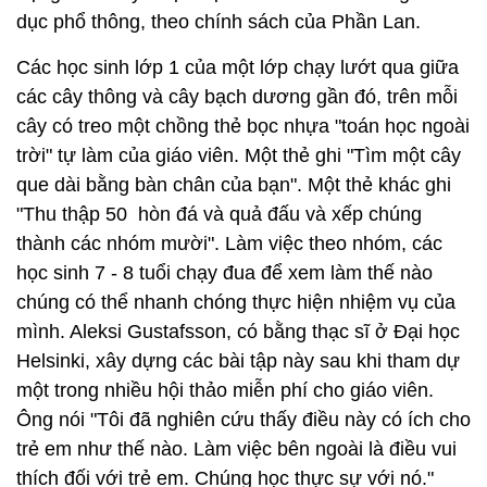
dục phổ thông, theo chính sách của Phần Lan.
Các học sinh lớp 1 của một lớp chạy lướt qua giữa
các cây thông và cây bạch dương gần đó, trên mỗi
cây có treo một chồng thẻ bọc nhựa "toán học ngoài
trời" tự làm của giáo viên. Một thẻ ghi "Tìm một cây
que dài bằng bàn chân của bạn". Một thẻ khác ghi
"Thu thập 50 hòn đá và quả đấu và xếp chúng
thành các nhóm mười". Làm việc theo nhóm, các
học sinh 7 - 8 tuổi chạy đua để xem làm thế nào
chúng có thể nhanh chóng thực hiện nhiệm vụ của
mình. Aleksi Gustafsson, có bằng thạc sĩ ở Đại học
Helsinki, xây dựng các bài tập này sau khi tham dự
một trong nhiều hội thảo miễn phí cho giáo viên.
Ông nói "Tôi đã nghiên cứu thấy điều này có ích cho
trẻ em như thế nào. Làm việc bên ngoài là điều vui
thích đối với trẻ em. Chúng học thực sự với nó."