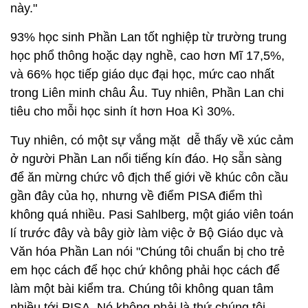
này."
93% học sinh Phần Lan tốt nghiệp từ trường trung
học phổ thông hoặc dạy nghề, cao hơn Mĩ 17,5%,
và 66% học tiếp giáo dục đại học, mức cao nhất
trong Liên minh châu Âu. Tuy nhiên, Phần Lan chi
tiêu cho mỗi học sinh ít hơn Hoa Kì 30%.
Tuy nhiên, có một sự vắng mặt dễ thấy về xúc cảm
ở người Phần Lan nổi tiếng kín đáo. Họ sẵn sàng
để ăn mừng chức vô địch thế giới về khúc côn cầu
gần đây của họ, nhưng về điểm PISA điểm thì
không quá nhiều. Pasi Sahlberg, một giáo viên toán
lí trước đây và bây giờ làm việc ở Bộ Giáo dục và
Văn hóa Phần Lan nói "Chúng tôi chuẩn bị cho trẻ
em học cách để học chứ không phải học cách để
làm một bài kiểm tra. Chúng tôi không quan tâm
nhiều tới PISA. Nó không phải là thứ chúng tôi