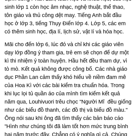
sinh lớp 1 còn học âm nhạc, nghệ thuật, thể thao,
tôn giáo và thủ công dệt may. Tiếng Anh bắt đầu
học ở lớp 3, tiếng Thụy Điển lớp 4. Lớp 5, các em
có thêm sinh học, địa lí, lịch sử, vật lí và hóa học.
Mãi cho đến lớp 6, lúc đó và chỉ khi các giáo viên
dạy lớp đồng ý tham gia, trẻ em sẽ chọn để dự một
kì thi nhiệm ý toàn huyện. Hầu hết đều tham dự, vì
tò mò. Kết quả không được công bố. Các nhà giáo
dục Phần Lan cảm thấy khó hiểu về niềm đam mê
của Hoa Kì với các bài kiểm tra chuẩn hóa. Trong
khi lục lọi tủ quần áo của mình tìm kiếm kết quả
năm qua, Louhivuori trêu chọc "Người Mĩ đều giống
như các biểu đồ thanh, các đồ thị và biểu đồ màu."
Ông nói sau khi ông đã tìm thấy các bản báo cáo
"Hình như chúng tôi đã làm tốt hơn mức trung bình
hai năm trước đây. Chẳng có ý nghĩa gì cả. Chúng