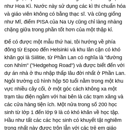
như Hoa Kì. Nước này sử dụng các kì thi chuẩn hóa
và giáo viên không có bằng thạc sĩ. Và cũng giống
như Mĩ, điểm PISA của Na Uy cũng chỉ làng nhàng
chặng giữa trong phần tốt hơn của một thập kỉ.
Để có được một mẫu thứ hai, tôi hướng về phía
đông từ Espoo đến Helsinki và khu lân cận có khó
khăn gọi là Siilitie, từ Phần Lan có nghĩa là "đường
con Nhím" ("Hedgehog Road") và được biết đến với
dự án nhà ở thu nhập thấp lâu đời nhất ở Phần Lan.
Ngôi trường cũ hình hộp 50 tuổi nằm trong một khu
vực nhiều cây cối, ở một góc cách không xa một
trạm tàu điện ngầm với hai bên là các trạm xăng và
các cửa hàng tiện ích. Một nửa trong số 200 học
sinh từ lớp 1 đến lớp 9 là có khó khăn về học tập.
Hầu như tất các các học sinh có khuyết tật nghiêm
trọng nhất này được trộn lẫn với các trẻ em giáo