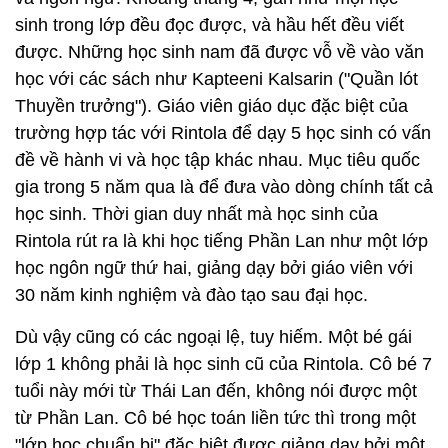
sinh trong lớp đều đọc được, và hầu hết đều viết
được. Những học sinh nam đã được vỗ về vào văn
học với các sách như Kapteeni Kalsarin ("Quần lót
Thuyền trưởng"). Giáo viên giáo dục đặc biệt của
trường hợp tác với Rintola để dạy 5 học sinh có vấn
đề về hành vi và học tập khác nhau. Mục tiêu quốc
gia trong 5 năm qua là để đưa vào dòng chính tất cả
học sinh. Thời gian duy nhất mà học sinh của
Rintola rút ra là khi học tiếng Phần Lan như một lớp
học ngôn ngữ thứ hai, giảng dạy bởi giáo viên với
30 năm kinh nghiệm và đào tạo sau đại học.
Dù vậy cũng có các ngoại lệ, tuy hiếm. Một bé gái
lớp 1 không phải là học sinh cũ của Rintola. Cô bé 7
tuổi này mới từ Thái Lan đến, không nói được một
từ Phần Lan. Cô bé học toán liền tức thì trong một
"lớp học chuẩn bị" đặc biệt được giảng dạy bởi một