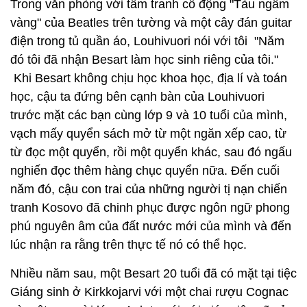
Trong văn phòng với tấm tranh cổ động "Tàu ngầm
vàng" của Beatles trên tường và một cây đán guitar
điện trong tủ quần áo, Louhivuori nói với tôi "Năm
đó tôi đã nhận Besart làm học sinh riêng của tôi."
Khi Besart không chịu học khoa học, địa lí và toán
học, cậu ta đứng bên cạnh bàn của Louhivuori
trước mặt các bạn cùng lớp 9 và 10 tuổi của mình,
vạch mấy quyển sách mở từ một ngăn xếp cao, từ
từ đọc một quyển, rồi một quyển khác, sau đó ngấu
nghiến đọc thêm hàng chục quyển nữa. Đến cuối
năm đó, cậu con trai của những người tị nạn chiến
tranh Kosovo đã chinh phục được ngôn ngữ phong
phú nguyên âm của đất nước mới của mình và đến
lúc nhận ra rằng trên thực tế nó có thể học.
Nhiều năm sau, một Besart 20 tuổi đã có mặt tại tiệc
Giáng sinh ở Kirkkojarvi với một chai rượu Cognac