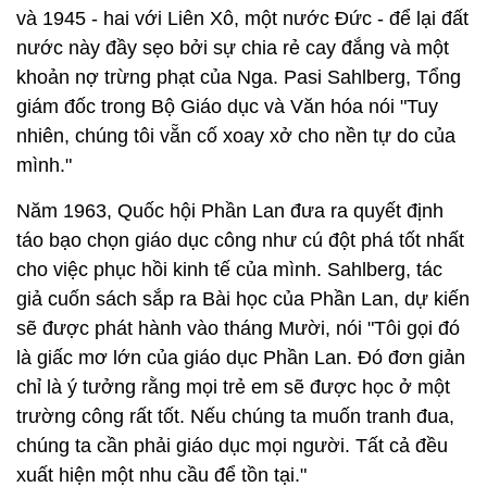
và 1945 - hai với Liên Xô, một nước Đức - để lại đất
nước này đầy sẹo bởi sự chia rẻ cay đắng và một
khoản nợ trừng phạt của Nga. Pasi Sahlberg, Tổng
giám đốc trong Bộ Giáo dục và Văn hóa nói "Tuy
nhiên, chúng tôi vẵn cố xoay xở cho nền tự do của
mình."
Năm 1963, Quốc hội Phần Lan đưa ra quyết định
táo bạo chọn giáo dục công như cú đột phá tốt nhất
cho việc phục hồi kinh tế của mình. Sahlberg, tác
giả cuốn sách sắp ra Bài học của Phần Lan, dự kiến
sẽ được phát hành vào tháng Mười, nói "Tôi gọi đó
là giấc mơ lớn của giáo dục Phần Lan. Đó đơn giản
chỉ là ý tưởng rằng mọi trẻ em sẽ được học ở một
trường công rất tốt. Nếu chúng ta muốn tranh đua,
chúng ta cần phải giáo dục mọi người. Tất cả đều
xuất hiện một nhu cầu để tồn tại."