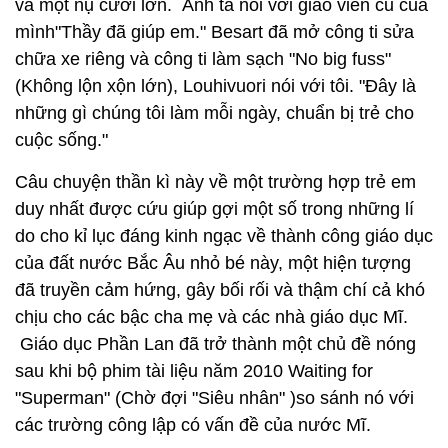
và một nụ cười lớn. Anh ta nói với giáo viên cũ của
mình"Thầy đã giúp em." Besart đã mở công ti sửa
chữa xe riêng và công ti làm sạch "No big fuss"
(Không lộn xộn lớn), Louhivuori nói với tôi. "Đây là
những gì chúng tôi làm mỗi ngày, chuẩn bị trẻ cho
cuộc sống."
Câu chuyện thần kì này về một trường hợp trẻ em
duy nhất được cứu giúp gợi một số trong những lí
do cho kỉ lục đáng kinh ngạc về thành công giáo dục
của đất nước Bắc Âu nhỏ bé này, một hiện tượng
đã truyền cảm hứng, gây bối rối và thậm chí cả khó
chịu cho các bậc cha mẹ và các nhà giáo dục Mĩ.
Giáo dục Phần Lan đã trở thành một chủ đề nóng
sau khi bộ phim tài liệu năm 2010 Waiting for
"Superman" (Chờ đợi "Siêu nhân" )so sánh nó với
các trường công lập có vấn đề của nước Mĩ.