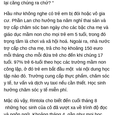
lại căng chúng ra chứ? "
Hầu như không nghe có trẻ em bị đói hoặc vô gia
cư. Phần Lan cho hưởng ba năm nghỉ thai sản và
trợ cấp chăm sóc ban ngày cho các bậc cha mẹ và
giáo dục mầm non cho mọi trẻ em 5 tuổi, trong đó
trọng tâm là chơi và xã hội hoá. Ngoài ra, nhà nước
trợ cấp cho cha mẹ, trả cho họ khoảng 150 euro
mỗi tháng cho mỗi đứa trẻ cho đến khi chúng 17
tuổi. 97% trẻ 6-tuổi theo học các trường mầm non
công lập, ở đó trẻ em bắt đầu một vài nội dung học
tập nào đó. Trường cung cấp thực phẩm, chăm sóc
y tế, tư vấn và dịch vụ taxi nếu cần thiết. Học sinh
hưởng chăm sóc y tế miễn phí.
Mặc dù vậy, Rintola cho biết đến cuối tháng 8
những học sinh của cô đã vượt xa về trình độ đọc
và ngôn ngữ. Khoảng tháng 4, gần như mọi học