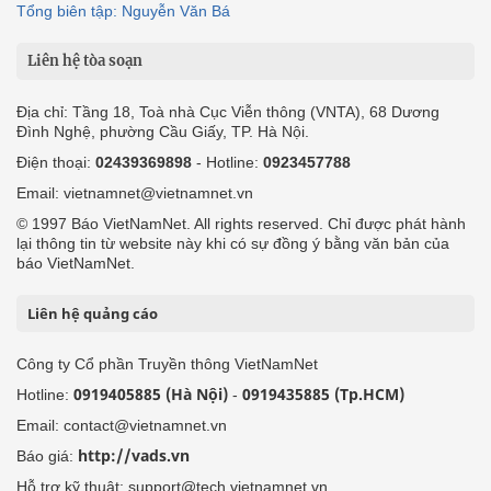
Tổng biên tập: Nguyễn Văn Bá
Liên hệ tòa soạn
Địa chỉ: Tầng 18, Toà nhà Cục Viễn thông (VNTA), 68 Dương
Đình Nghệ, phường Cầu Giấy, TP. Hà Nội.
Điện thoại:
02439369898
- Hotline:
0923457788
Email: vietnamnet@vietnamnet.vn
© 1997 Báo VietNamNet. All rights reserved. Chỉ được phát hành
lại thông tin từ website này khi có sự đồng ý bằng văn bản của
báo VietNamNet.
Liên hệ quảng cáo
Công ty Cổ phần Truyền thông VietNamNet
0919405885 (Hà Nội)
0919435885 (Tp.HCM)
Hotline:
-
Email: contact@vietnamnet.vn
http://vads.vn
Báo giá:
Hỗ trợ kỹ thuật: support@tech.vietnamnet.vn