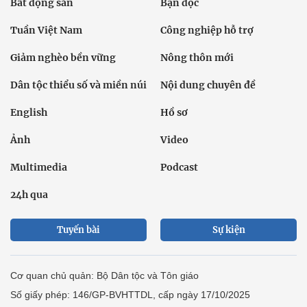
Bất động sản
Bạn đọc
Tuần Việt Nam
Công nghiệp hỗ trợ
Giảm nghèo bền vững
Nông thôn mới
Dân tộc thiểu số và miền núi
Nội dung chuyên đề
English
Hồ sơ
Ảnh
Video
Multimedia
Podcast
24h qua
Tuyến bài
Sự kiện
Cơ quan chủ quản: Bộ Dân tộc và Tôn giáo
Số giấy phép: 146/GP-BVHTTDL, cấp ngày 17/10/2025