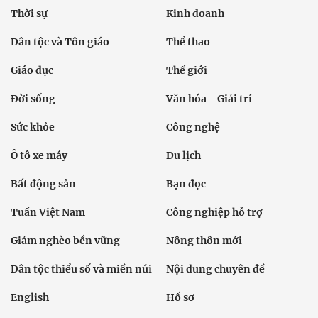
Thời sự
Kinh doanh
Dân tộc và Tôn giáo
Thể thao
Giáo dục
Thế giới
Đời sống
Văn hóa - Giải trí
Sức khỏe
Công nghệ
Ô tô xe máy
Du lịch
Bất động sản
Bạn đọc
Tuần Việt Nam
Công nghiệp hỗ trợ
Giảm nghèo bền vững
Nông thôn mới
Dân tộc thiểu số và miền núi
Nội dung chuyên đề
English
Hồ sơ