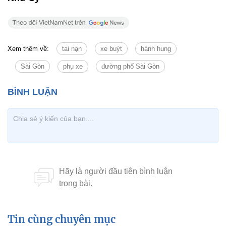
Xem thêm về:
tai nạn
xe buýt
hành hung
Sài Gòn
phụ xe
đường phố Sài Gòn
Tin cùng chuyên mục