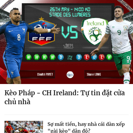
Kèo Pháp - CH Ireland: Tự tin đặt cửa
chủ nhà
Sợ mất tiền, hay nhà cái dàn xếp
"gài kèo" dân độ?