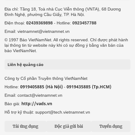
Địa chỉ: Tầng 18, Toà nhà Cục Viễn thông (VNTA), 68 Dương
Đình Nghệ, phường Cầu Giấy, TP. Hà Nội.
Điện thoại:
02439369898
- Hotline:
0923457788
Email: vietnamnet@vietnamnet.vn
© 1997 Báo VietNamNet. All rights reserved. Chỉ được phát hành
lại thông tin từ website này khi có sự đồng ý bằng văn bản của
báo VietNamNet.
Liên hệ quảng cáo
Công ty Cổ phần Truyền thông VietNamNet
0919405885 (Hà Nội)
0919435885 (Tp.HCM)
Hotline:
-
Email: contact@vietnamnet.vn
http://vads.vn
Báo giá:
Hỗ trợ kỹ thuật: support@tech.vietnamnet.vn
Tải ứng dụng
Độc giả gửi bài
Tuyển dụng