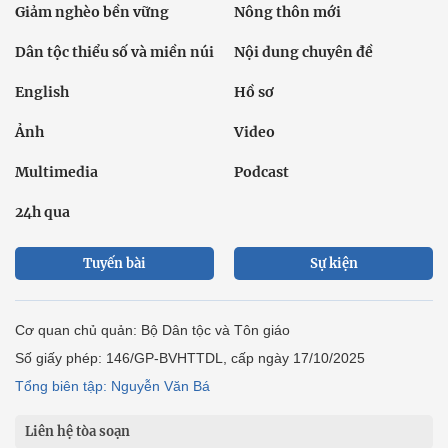
Giảm nghèo bền vững
Nông thôn mới
Dân tộc thiểu số và miền núi
Nội dung chuyên đề
English
Hồ sơ
Ảnh
Video
Multimedia
Podcast
24h qua
Tuyến bài
Sự kiện
Cơ quan chủ quản: Bộ Dân tộc và Tôn giáo
Số giấy phép: 146/GP-BVHTTDL, cấp ngày 17/10/2025
Tổng biên tập: Nguyễn Văn Bá
Liên hệ tòa soạn