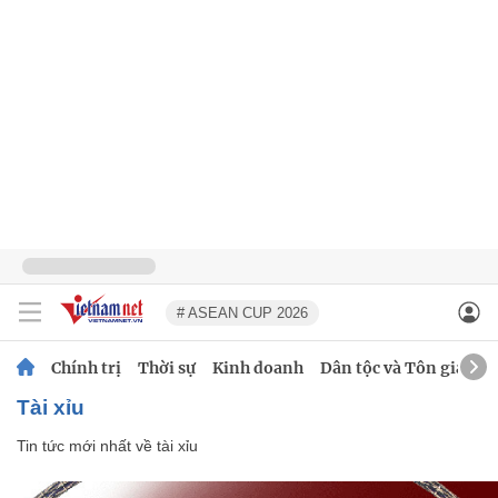
# ASEAN CUP 2026
Chính trị
Thời sự
Kinh doanh
Dân tộc và Tôn giáo
tài xỉu
Tin tức mới nhất về
tài xỉu