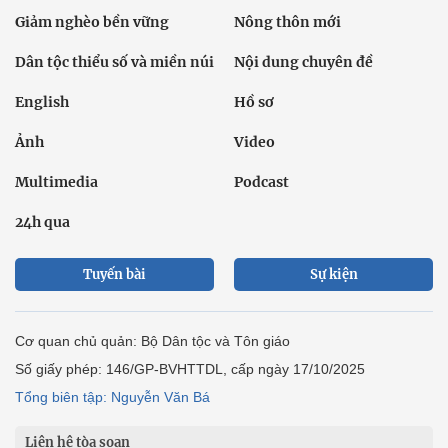
Giảm nghèo bền vững
Nông thôn mới
Dân tộc thiểu số và miền núi
Nội dung chuyên đề
English
Hồ sơ
Ảnh
Video
Multimedia
Podcast
24h qua
Tuyến bài
Sự kiện
Cơ quan chủ quản: Bộ Dân tộc và Tôn giáo
Số giấy phép: 146/GP-BVHTTDL, cấp ngày 17/10/2025
Tổng biên tập: Nguyễn Văn Bá
Liên hệ tòa soạn