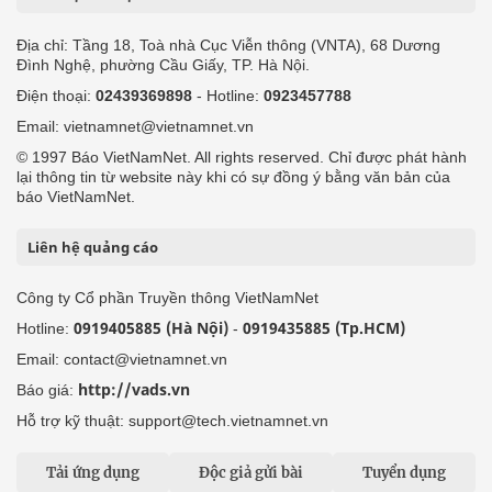
Địa chỉ: Tầng 18, Toà nhà Cục Viễn thông (VNTA), 68 Dương
Đình Nghệ, phường Cầu Giấy, TP. Hà Nội.
Điện thoại:
02439369898
- Hotline:
0923457788
Email: vietnamnet@vietnamnet.vn
© 1997 Báo VietNamNet. All rights reserved. Chỉ được phát hành
lại thông tin từ website này khi có sự đồng ý bằng văn bản của
báo VietNamNet.
Liên hệ quảng cáo
Công ty Cổ phần Truyền thông VietNamNet
0919405885 (Hà Nội)
0919435885 (Tp.HCM)
Hotline:
-
Email: contact@vietnamnet.vn
http://vads.vn
Báo giá:
Hỗ trợ kỹ thuật: support@tech.vietnamnet.vn
Tải ứng dụng
Độc giả gửi bài
Tuyển dụng