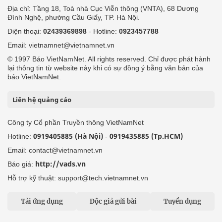
Địa chỉ: Tầng 18, Toà nhà Cục Viễn thông (VNTA), 68 Dương
Đình Nghệ, phường Cầu Giấy, TP. Hà Nội.
Điện thoại:
02439369898
- Hotline:
0923457788
Email: vietnamnet@vietnamnet.vn
© 1997 Báo VietNamNet. All rights reserved. Chỉ được phát hành
lại thông tin từ website này khi có sự đồng ý bằng văn bản của
báo VietNamNet.
Liên hệ quảng cáo
Công ty Cổ phần Truyền thông VietNamNet
0919405885 (Hà Nội)
0919435885 (Tp.HCM)
Hotline:
-
Email: contact@vietnamnet.vn
http://vads.vn
Báo giá:
Hỗ trợ kỹ thuật: support@tech.vietnamnet.vn
Tải ứng dụng
Độc giả gửi bài
Tuyển dụng