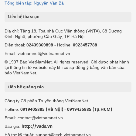
Tổng biên tập: Nguyễn Văn Bá
Liên hệ tòa soạn
Địa chỉ: Tầng 18, Toà nhà Cục Viễn thông (VNTA), 68 Dương
Đình Nghệ, phường Cầu Giấy, TP. Hà Nội.
Điện thoại:
02439369898
- Hotline:
0923457788
Email: vietnamnet@vietnamnet.vn
© 1997 Báo VietNamNet. All rights reserved. Chỉ được phát hành
lại thông tin từ website này khi có sự đồng ý bằng văn bản của
báo VietNamNet.
Liên hệ quảng cáo
Công ty Cổ phần Truyền thông VietNamNet
0919405885 (Hà Nội)
0919435885 (Tp.HCM)
Hotline:
-
Email: contact@vietnamnet.vn
http://vads.vn
Báo giá:
Hỗ trợ kỹ thuật: support@tech.vietnamnet.vn