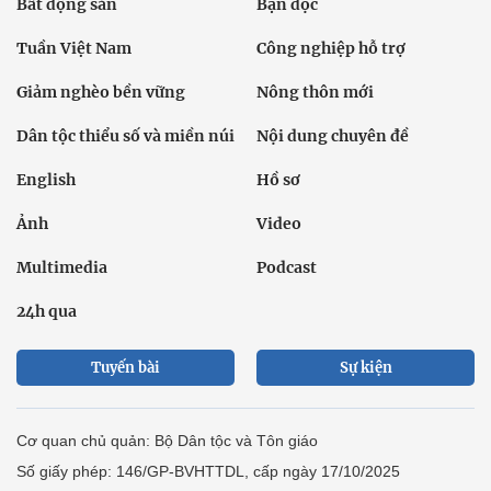
Bất động sản
Bạn đọc
Tuần Việt Nam
Công nghiệp hỗ trợ
Giảm nghèo bền vững
Nông thôn mới
Dân tộc thiểu số và miền núi
Nội dung chuyên đề
English
Hồ sơ
Ảnh
Video
Multimedia
Podcast
24h qua
Tuyến bài
Sự kiện
Cơ quan chủ quản: Bộ Dân tộc và Tôn giáo
Số giấy phép: 146/GP-BVHTTDL, cấp ngày 17/10/2025