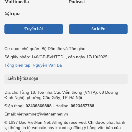
Multimedia
Podcast
24h qua
Tuyến bài
Sự kiện
Cơ quan chủ quản: Bộ Dân tộc và Tôn giáo
Số giấy phép: 146/GP-BVHTTDL, cấp ngày 17/10/2025
Tổng biên tập: Nguyễn Văn Bá
Liên hệ tòa soạn
Địa chỉ: Tầng 18, Toà nhà Cục Viễn thông (VNTA), 68 Dương
Đình Nghệ, phường Cầu Giấy, TP. Hà Nội.
Điện thoại:
02439369898
- Hotline:
0923457788
Email: vietnamnet@vietnamnet.vn
© 1997 Báo VietNamNet. All rights reserved. Chỉ được phát hành
lại thông tin từ website này khi có sự đồng ý bằng văn bản của