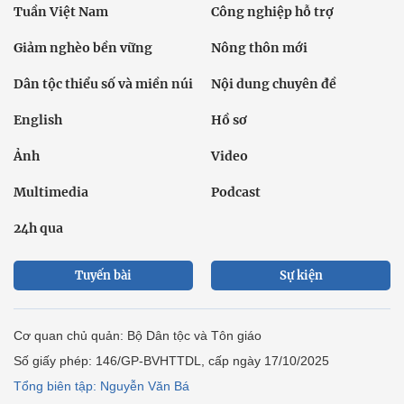
Tuần Việt Nam
Công nghiệp hỗ trợ
Giảm nghèo bền vững
Nông thôn mới
Dân tộc thiểu số và miền núi
Nội dung chuyên đề
English
Hồ sơ
Ảnh
Video
Multimedia
Podcast
24h qua
Tuyến bài
Sự kiện
Cơ quan chủ quản: Bộ Dân tộc và Tôn giáo
Số giấy phép: 146/GP-BVHTTDL, cấp ngày 17/10/2025
Tổng biên tập: Nguyễn Văn Bá