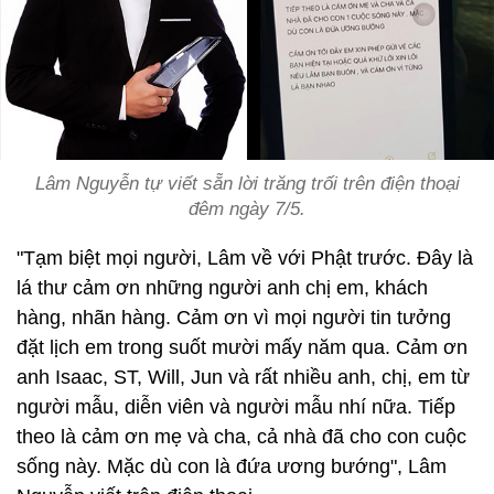
Lâm Nguyễn tự viết sẵn lời trăng trối trên điện thoại
đêm ngày 7/5.
"Tạm biệt mọi người, Lâm về với Phật trước. Đây là
lá thư cảm ơn những người anh chị em, khách
hàng, nhãn hàng. Cảm ơn vì mọi người tin tưởng
đặt lịch em trong suốt mười mấy năm qua. Cảm ơn
anh Isaac, ST, Will, Jun và rất nhiều anh, chị, em từ
người mẫu, diễn viên và người mẫu nhí nữa. Tiếp
theo là cảm ơn mẹ và cha, cả nhà đã cho con cuộc
sống này. Mặc dù con là đứa ương bướng", Lâm