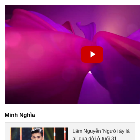
Minh Nghĩa
Lâm Nguyễn 'Người ấy là
ai' qua đời ở tuổi 31