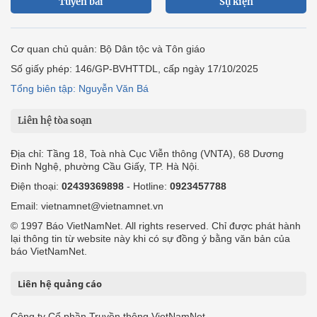
Tuyến bài
Sự kiện
Cơ quan chủ quản: Bộ Dân tộc và Tôn giáo
Số giấy phép: 146/GP-BVHTTDL, cấp ngày 17/10/2025
Tổng biên tập: Nguyễn Văn Bá
Liên hệ tòa soạn
Địa chỉ: Tầng 18, Toà nhà Cục Viễn thông (VNTA), 68 Dương
Đình Nghệ, phường Cầu Giấy, TP. Hà Nội.
Điện thoại:
02439369898
- Hotline:
0923457788
Email: vietnamnet@vietnamnet.vn
© 1997 Báo VietNamNet. All rights reserved. Chỉ được phát hành
lại thông tin từ website này khi có sự đồng ý bằng văn bản của
báo VietNamNet.
Liên hệ quảng cáo
Công ty Cổ phần Truyền thông VietNamNet