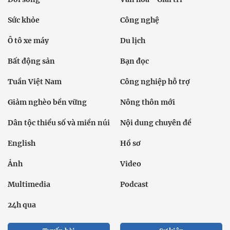
Sức khỏe
Công nghệ
Ô tô xe máy
Du lịch
Bất động sản
Bạn đọc
Tuần Việt Nam
Công nghiệp hỗ trợ
Giảm nghèo bền vững
Nông thôn mới
Dân tộc thiểu số và miền núi
Nội dung chuyên đề
English
Hồ sơ
Ảnh
Video
Multimedia
Podcast
24h qua