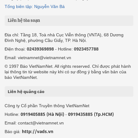
Tổng biên tập: Nguyễn Văn Bá
Liên hệ tòa soạn
Địa chỉ: Tầng 18, Toà nhà Cục Viễn thông (VNTA), 68 Dương
Đình Nghệ, phường Cầu Giấy, TP. Hà Nội.
Điện thoại:
02439369898
- Hotline:
0923457788
Email: vietnamnet@vietnamnet.vn
© 1997 Báo VietNamNet. All rights reserved. Chỉ được phát hành
lại thông tin từ website này khi có sự đồng ý bằng văn bản của
báo VietNamNet.
Liên hệ quảng cáo
Công ty Cổ phần Truyền thông VietNamNet
0919405885 (Hà Nội)
0919435885 (Tp.HCM)
Hotline:
-
Email: contact@vietnamnet.vn
http://vads.vn
Báo giá: