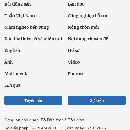
Bất động sản
Bạn đọc
Tuần Việt Nam
Công nghiệp hỗ trợ
Giảm nghèo bền vững
Nông thôn mới
Dân tộc thiểu số và miền núi
Nội dung chuyên đề
English
Hồ sơ
Ảnh
Video
Multimedia
Podcast
24h qua
Tuyến bài
Sự kiện
Cơ quan chủ quản: Bộ Dân tộc và Tôn giáo
Số giấy phép: 146/GP-BVHTTDL, cấp ngày 17/10/2025