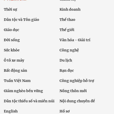
Thời sự
Kinh doanh
Dân tộc và Tôn giáo
Thể thao
Giáo dục
Thế giới
Đời sống
Văn hóa - Giải trí
Sức khỏe
Công nghệ
Ô tô xe máy
Du lịch
Bất động sản
Bạn đọc
Tuần Việt Nam
Công nghiệp hỗ trợ
Giảm nghèo bền vững
Nông thôn mới
Dân tộc thiểu số và miền núi
Nội dung chuyên đề
English
Hồ sơ