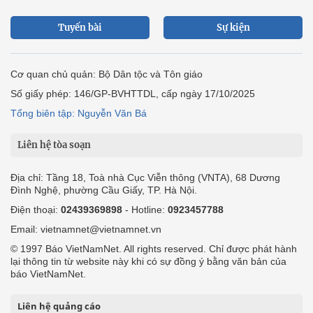
Tuyến bài
Sự kiện
Cơ quan chủ quản: Bộ Dân tộc và Tôn giáo
Số giấy phép: 146/GP-BVHTTDL, cấp ngày 17/10/2025
Tổng biên tập: Nguyễn Văn Bá
Liên hệ tòa soạn
Địa chỉ: Tầng 18, Toà nhà Cục Viễn thông (VNTA), 68 Dương
Đình Nghệ, phường Cầu Giấy, TP. Hà Nội.
Điện thoại:
02439369898
- Hotline:
0923457788
Email: vietnamnet@vietnamnet.vn
© 1997 Báo VietNamNet. All rights reserved. Chỉ được phát hành
lại thông tin từ website này khi có sự đồng ý bằng văn bản của
báo VietNamNet.
Liên hệ quảng cáo