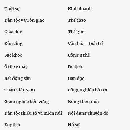
Thời sự
Kinh doanh
Dân tộc và Tôn giáo
Thể thao
Giáo dục
Thế giới
Đời sống
Văn hóa - Giải trí
Sức khỏe
Công nghệ
Ô tô xe máy
Du lịch
Bất động sản
Bạn đọc
Tuần Việt Nam
Công nghiệp hỗ trợ
Giảm nghèo bền vững
Nông thôn mới
Dân tộc thiểu số và miền núi
Nội dung chuyên đề
English
Hồ sơ