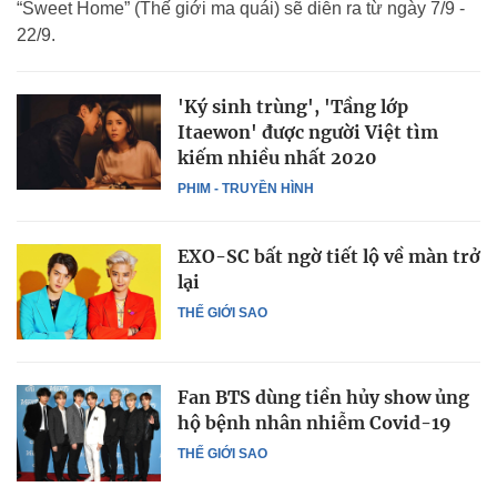
“Sweet Home” (Thế giới ma quái) sẽ diễn ra từ ngày 7/9 -
22/9.
'Ký sinh trùng', 'Tầng lớp
Itaewon' được người Việt tìm
kiếm nhiều nhất 2020
PHIM - TRUYỀN HÌNH
EXO-SC bất ngờ tiết lộ về màn trở
lại
THẾ GIỚI SAO
Fan BTS dùng tiền hủy show ủng
hộ bệnh nhân nhiễm Covid-19
THẾ GIỚI SAO