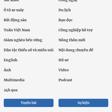
Ô tô xe máy
Du lịch
Bất động sản
Bạn đọc
Tuần Việt Nam
Công nghiệp hỗ trợ
Giảm nghèo bền vững
Nông thôn mới
Dân tộc thiểu số và miền núi
Nội dung chuyên đề
English
Hồ sơ
Ảnh
Video
Multimedia
Podcast
24h qua
Tuyến bài
Sự kiện