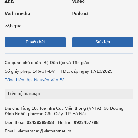
Ảnh
Video
Multimedia
Podcast
24h qua
Tuyến bài
Sự kiện
Cơ quan chủ quản: Bộ Dân tộc và Tôn giáo
Số giấy phép: 146/GP-BVHTTDL, cấp ngày 17/10/2025
Tổng biên tập: Nguyễn Văn Bá
Liên hệ tòa soạn
Địa chỉ: Tầng 18, Toà nhà Cục Viễn thông (VNTA), 68 Dương
Đình Nghệ, phường Cầu Giấy, TP. Hà Nội.
Điện thoại:
02439369898
- Hotline:
0923457788
Email: vietnamnet@vietnamnet.vn