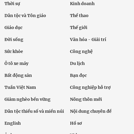
Thời sự
Kinh doanh
Dân tộc và Tôn giáo
Thể thao
Giáo dục
Thế giới
Đời sống
Văn hóa - Giải trí
Sức khỏe
Công nghệ
Ô tô xe máy
Du lịch
Bất động sản
Bạn đọc
Tuần Việt Nam
Công nghiệp hỗ trợ
Giảm nghèo bền vững
Nông thôn mới
Dân tộc thiểu số và miền núi
Nội dung chuyên đề
English
Hồ sơ