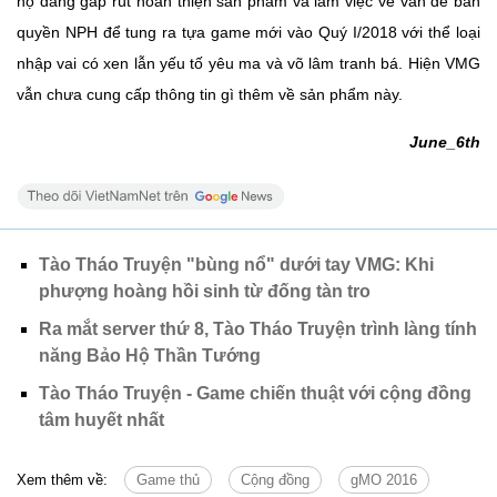
họ đang gấp rút hoàn thiện sản phẩm và làm việc về vấn đề bản
quyền NPH để tung ra tựa game mới vào Quý I/2018 với thể loại
nhập vai có xen lẫn yếu tố yêu ma và võ lâm tranh bá. Hiện VMG
vẫn chưa cung cấp thông tin gì thêm về sản phẩm này.
June_6th
Tào Tháo Truyện "bùng nổ" dưới tay VMG: Khi
phượng hoàng hồi sinh từ đống tàn tro
Ra mắt server thứ 8, Tào Tháo Truyện trình làng tính
năng Bảo Hộ Thần Tướng
Tào Tháo Truyện - Game chiến thuật với cộng đồng
tâm huyết nhất
Xem thêm về:
Game thủ
Cộng đồng
gMO 2016