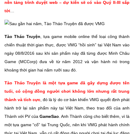
nền tảng trình duyệt web – dự kiến sẽ có vào Quý II-III sắp
tới
…
Tào Tháo Truyện
, tựa game mobile online thể loại công thành
chiến thuật thời gian thực, được VMG “hồi sinh” tại Việt Nam vào
ngày 08/8/2016 sau khi sản phẩm này đã từng được Minh Châu
Game (MCCorp) đưa về từ năm 2012 và vận hành nó trong
khoảng thời gian hai năm rưỡi sau đó.
Tào Tháo Truyện là một tựa game đã gây dựng được tên
tuổi, có cộng đồng người chơi không lớn nhưng rất trung
thành và tích cực
, đó là lý do cơ bản khiến VMG quyết định phát
hành trở lại sản phẩm này tại Việt Nam, theo trao đổi của anh
Thành với PV của
GameSao
. Anh Thành cũng cho biết thêm, vì là
một tựa game “cổ” tại Trung Quốc, nên khi VMG phát hành chính
thức tại Việt Nam, vẫn có rất đông đảo người chơi tại đại lục đăng