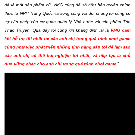
đã là một sản phẩm cũ. VMG cũng đã sở hữu bản quyền chính
thức từ NPH Trung Quốc và song song với đó, chúng tôi cũng có
sự cấp phép của cơ quan quản lý Nhà nước với sản phẩm Tào
Tháo Truyện. Qua đây tôi cũng xin khẳng định lại là
VMG cam
kết hỗ trợ tốt nhất tới các anh chị trong quá trình chơi game
cũng như việc phát triển những tính năng sắp tới để làm sao
các anh chị có thể trải nghiệm tốt nhất, và tiếp tục là chỗ
dựa vững chắc cho anh chị trong quá trình chơi game
.
”