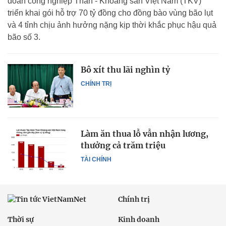
đoàn công nghiệp Than - Khoáng sản Việt Nam (TKV)
triển khai gói hỗ trợ 70 tỷ đồng cho đồng bào vùng bão lụt
và 4 tỉnh chịu ảnh hưởng nặng kịp thời khắc phục hậu quả
bão số 3.
Bô xít thu lãi nghìn tỷ
CHÍNH TRỊ
Làm ăn thua lỗ vẫn nhận lương,
thưởng cả trăm triệu
TÀI CHÍNH
Chính trị
Thời sự
Kinh doanh