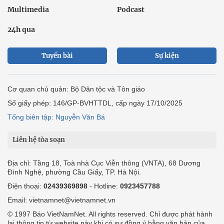
Multimedia
Podcast
24h qua
Tuyến bài
Sự kiện
Cơ quan chủ quản: Bộ Dân tộc và Tôn giáo
Số giấy phép: 146/GP-BVHTTDL, cấp ngày 17/10/2025
Tổng biên tập: Nguyễn Văn Bá
Liên hệ tòa soạn
Địa chỉ: Tầng 18, Toà nhà Cục Viễn thông (VNTA), 68 Dương
Đình Nghệ, phường Cầu Giấy, TP. Hà Nội.
Điện thoại:
02439369898
- Hotline:
0923457788
Email: vietnamnet@vietnamnet.vn
© 1997 Báo VietNamNet. All rights reserved. Chỉ được phát hành
lại thông tin từ website này khi có sự đồng ý bằng văn bản của