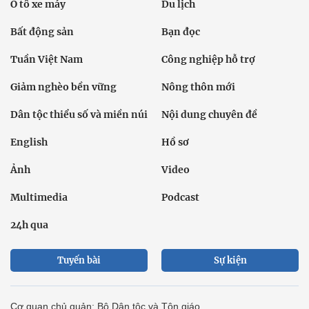
Ô tô xe máy
Du lịch
Bất động sản
Bạn đọc
Tuần Việt Nam
Công nghiệp hỗ trợ
Giảm nghèo bền vững
Nông thôn mới
Dân tộc thiểu số và miền núi
Nội dung chuyên đề
English
Hồ sơ
Ảnh
Video
Multimedia
Podcast
24h qua
Tuyến bài
Sự kiện
Cơ quan chủ quản: Bộ Dân tộc và Tôn giáo