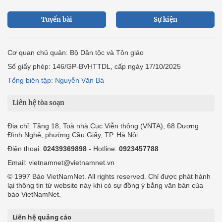
Tuyến bài
Sự kiện
Cơ quan chủ quản: Bộ Dân tộc và Tôn giáo
Số giấy phép: 146/GP-BVHTTDL, cấp ngày 17/10/2025
Tổng biên tập: Nguyễn Văn Bá
Liên hệ tòa soạn
Địa chỉ: Tầng 18, Toà nhà Cục Viễn thông (VNTA), 68 Dương
Đình Nghệ, phường Cầu Giấy, TP. Hà Nội.
Điện thoại:
02439369898
- Hotline:
0923457788
Email: vietnamnet@vietnamnet.vn
© 1997 Báo VietNamNet. All rights reserved. Chỉ được phát hành
lại thông tin từ website này khi có sự đồng ý bằng văn bản của
báo VietNamNet.
Liên hệ quảng cáo