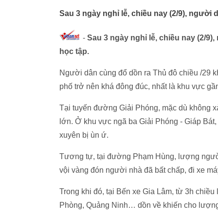
Sau 3 ngày nghỉ lễ, chiều nay (2/9), người d
-
Sau 3 ngày nghỉ lễ, chiều nay (2/9),
học tập.
Người dân cùng đổ dồn ra Thủ đô chiều /29 kh
phố trở nên khá đông đúc, nhất là khu vực gầ
Tại tuyến đường Giải Phóng, mặc dù không xả
lớn. Ở khu vực ngã ba Giải Phóng - Giáp Bát
xuyên bị ùn ứ.
Tương tự, tại đường Phạm Hùng, lượng người
vội vàng đón người nhà đã bất chấp, đi xe m
Trong khi đó, tại Bến xe Gia Lâm, từ 3h chiề
Phòng, Quảng Ninh… dồn về khiến cho lượng 