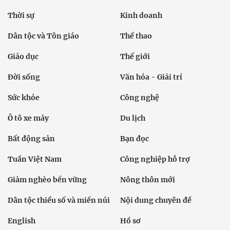
Thời sự
Kinh doanh
Dân tộc và Tôn giáo
Thể thao
Giáo dục
Thế giới
Đời sống
Văn hóa - Giải trí
Sức khỏe
Công nghệ
Ô tô xe máy
Du lịch
Bất động sản
Bạn đọc
Tuần Việt Nam
Công nghiệp hỗ trợ
Giảm nghèo bền vững
Nông thôn mới
Dân tộc thiểu số và miền núi
Nội dung chuyên đề
English
Hồ sơ