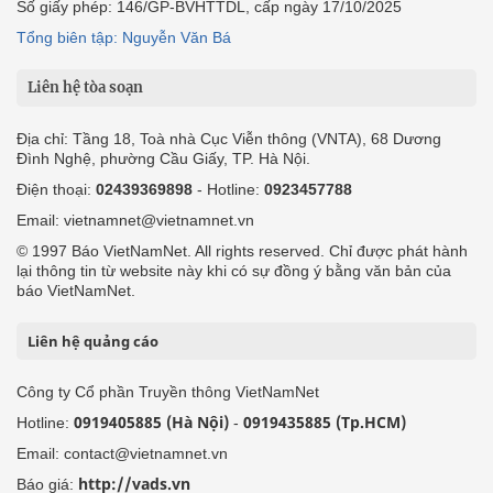
Số giấy phép: 146/GP-BVHTTDL, cấp ngày 17/10/2025
Tổng biên tập: Nguyễn Văn Bá
Liên hệ tòa soạn
Địa chỉ: Tầng 18, Toà nhà Cục Viễn thông (VNTA), 68 Dương
Đình Nghệ, phường Cầu Giấy, TP. Hà Nội.
Điện thoại:
02439369898
- Hotline:
0923457788
Email: vietnamnet@vietnamnet.vn
© 1997 Báo VietNamNet. All rights reserved. Chỉ được phát hành
lại thông tin từ website này khi có sự đồng ý bằng văn bản của
báo VietNamNet.
Liên hệ quảng cáo
Công ty Cổ phần Truyền thông VietNamNet
0919405885 (Hà Nội)
0919435885 (Tp.HCM)
Hotline:
-
Email: contact@vietnamnet.vn
http://vads.vn
Báo giá: