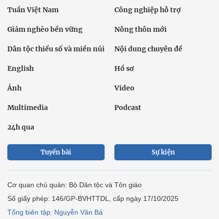
Tuần Việt Nam
Công nghiệp hỗ trợ
Giảm nghèo bền vững
Nông thôn mới
Dân tộc thiểu số và miền núi
Nội dung chuyên đề
English
Hồ sơ
Ảnh
Video
Multimedia
Podcast
24h qua
Tuyến bài
Sự kiện
Cơ quan chủ quản: Bộ Dân tộc và Tôn giáo
Số giấy phép: 146/GP-BVHTTDL, cấp ngày 17/10/2025
Tổng biên tập: Nguyễn Văn Bá