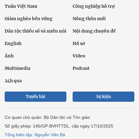
Tuần Việt Nam
Công nghiệp hỗ trợ
Giảm nghèo bền vững
Nông thôn mới
Dân tộc thiểu số và miền núi
Nội dung chuyên đề
English
Hồ sơ
Ảnh
Video
Multimedia
Podcast
24h qua
Tuyến bài
Sự kiện
Cơ quan chủ quản: Bộ Dân tộc và Tôn giáo
Số giấy phép: 146/GP-BVHTTDL, cấp ngày 17/10/2025
Tổng biên tập: Nguyễn Văn Bá