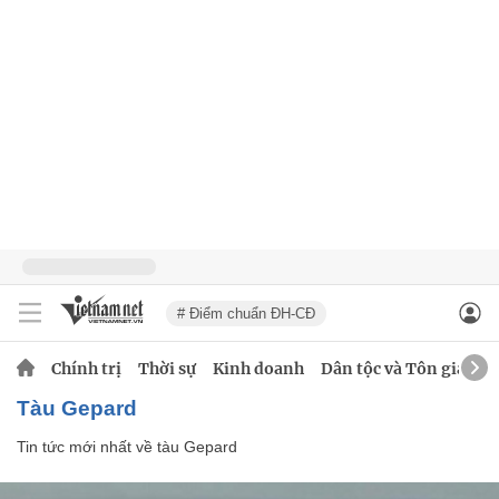
# Điểm chuẩn ĐH-CĐ
Chính trị
Thời sự
Kinh doanh
Dân tộc và Tôn giáo
tàu Gepard
Tin tức mới nhất về
tàu Gepard