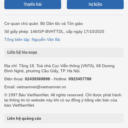
Tuyến bài
Sự kiện
Cơ quan chủ quản: Bộ Dân tộc và Tôn giáo
Số giấy phép: 146/GP-BVHTTDL, cấp ngày 17/10/2025
Tổng biên tập: Nguyễn Văn Bá
Liên hệ tòa soạn
Địa chỉ: Tầng 18, Toà nhà Cục Viễn thông (VNTA), 68 Dương
Đình Nghệ, phường Cầu Giấy, TP. Hà Nội.
Điện thoại:
02439369898
- Hotline:
0923457788
Email: vietnamnet@vietnamnet.vn
© 1997 Báo VietNamNet. All rights reserved. Chỉ được phát hành
lại thông tin từ website này khi có sự đồng ý bằng văn bản của
báo VietNamNet.
Liên hệ quảng cáo