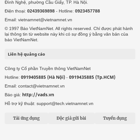
Đình Nghệ, phường Cầu Giấy, TP. Hà Nội.
Điện thoại:
02439369898
- Hotline:
0923457788
Email: vietnamnet@vietnamnet.vn
© 1997 Báo VietNamNet. All rights reserved. Chỉ được phát hành
lại thông tin từ website này khi có sự đồng ý bằng văn bản của
báo VietNamNet.
Liên hệ quảng cáo
Công ty Cổ phần Truyền thông VietNamNet
0919405885 (Hà Nội)
0919435885 (Tp.HCM)
Hotline:
-
Email: contact@vietnamnet.vn
http://vads.vn
Báo giá:
Hỗ trợ kỹ thuật: support@tech.vietnamnet.vn
Tải ứng dụng
Độc giả gửi bài
Tuyển dụng