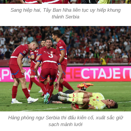
Sang hiệp hai, Tây Ban Nha liên tục uy hiếp khung
thành Serbia
Hàng phòng ngự Serbia thi đấu kiên cố, xuất sắc giữ
sạch mành lưới