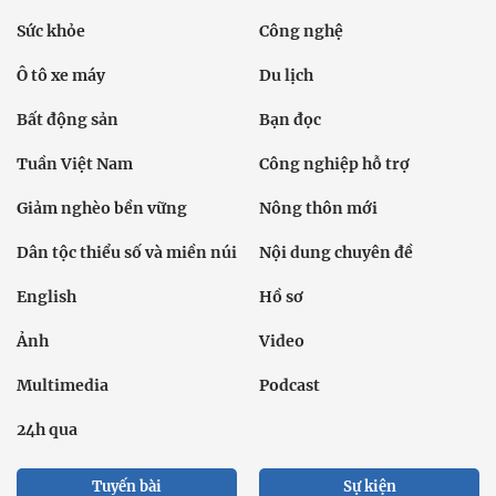
Sức khỏe
Công nghệ
Ô tô xe máy
Du lịch
Bất động sản
Bạn đọc
Tuần Việt Nam
Công nghiệp hỗ trợ
Giảm nghèo bền vững
Nông thôn mới
Dân tộc thiểu số và miền núi
Nội dung chuyên đề
English
Hồ sơ
Ảnh
Video
Multimedia
Podcast
24h qua
Tuyến bài
Sự kiện