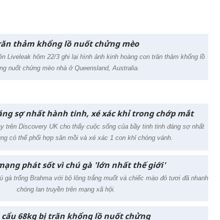
răn thảm khổng lồ nuốt chửng mèo
ên Liveleak hôm 22/3 ghi lại hình ảnh kinh hoàng con trăn thảm khổng lồ
ng nuốt chửng mèo nhà ở Queensland, Australia.
áng sợ nhất hành tinh, xé xác khỉ trong chớp mắt
ây trên Discovery UK cho thấy cuộc sống của bầy tinh tinh đáng sợ nhất
úng có thể phối hợp săn mồi và xé xác 1 con khỉ chóng vánh.
ạng phát sốt vì chú gà 'lớn nhất thế giới'
 gà trống Brahma với bộ lông trắng muốt và chiếc mào đỏ tươi đã nhanh
chóng lan truyền trên mạng xã hội.
 cẩu 68kg bị trăn khổng lồ nuốt chửng