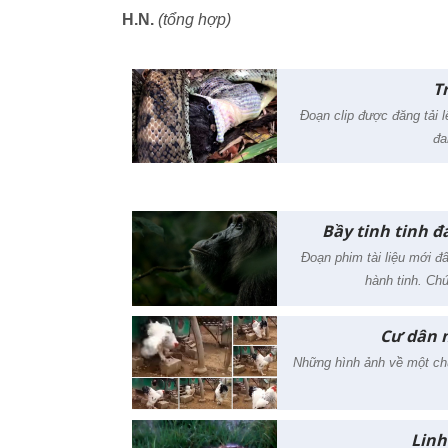
H.N.
(tổng hợp)
T
Đoạn clip được đăng tải l
đa
Bầy tinh tinh đ
Đoạn phim tài liệu mới đ
hành tinh. Ch
Cư dân m
Những hình ảnh về một chú
Linh