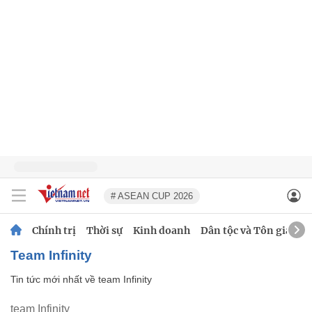
# ASEAN CUP 2026
Chính trị
Thời sự
Kinh doanh
Dân tộc và Tôn giáo
team Infinity
Tin tức mới nhất về
team Infinity
team Infinity