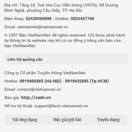
Địa chỉ: Tầng 18, Toà nhà Cục Viễn thông (VNTA), 68 Dương
Đình Nghệ, phường Cầu Giấy, TP. Hà Nội.
Điện thoại:
02439369898
- Hotline:
0923457788
Email: vietnamnet@vietnamnet.vn
© 1997 Báo VietNamNet. All rights reserved. Chỉ được phát hành
lại thông tin từ website này khi có sự đồng ý bằng văn bản của
báo VietNamNet.
Liên hệ quảng cáo
Công ty Cổ phần Truyền thông VietNamNet
0919405885 (Hà Nội)
0919435885 (Tp.HCM)
Hotline:
-
Email: contact@vietnamnet.vn
http://vads.vn
Báo giá:
Hỗ trợ kỹ thuật: support@tech.vietnamnet.vn
Tải ứng dụng
Độc giả gửi bài
Tuyển dụng