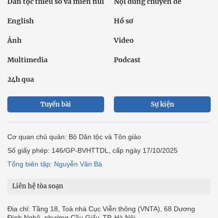
Dân tộc thiểu số và miền núi
Nội dung chuyên đề
English
Hồ sơ
Ảnh
Video
Multimedia
Podcast
24h qua
Tuyến bài
Sự kiện
Cơ quan chủ quản: Bộ Dân tộc và Tôn giáo
Số giấy phép: 146/GP-BVHTTDL, cấp ngày 17/10/2025
Tổng biên tập: Nguyễn Văn Bá
Liên hệ tòa soạn
Địa chỉ: Tầng 18, Toà nhà Cục Viễn thông (VNTA), 68 Dương
Đình Nghệ, phường Cầu Giấy, TP. Hà Nội.