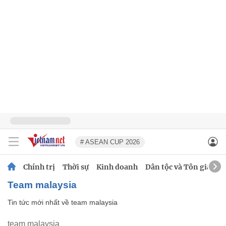
# ASEAN CUP 2026
Chính trị
Thời sự
Kinh doanh
Dân tộc và Tôn giáo
team malaysia
Tin tức mới nhất về
team malaysia
team malaysia