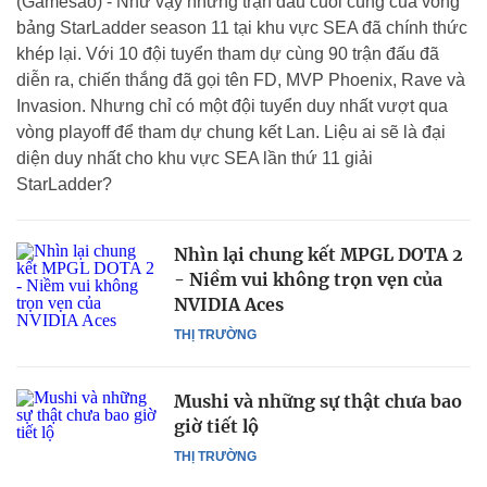
(Gamesao) - Như vậy những trận đấu cuối cùng của vòng
bảng StarLadder season 11 tại khu vực SEA đã chính thức
khép lại. Với 10 đội tuyển tham dự cùng 90 trận đấu đã
diễn ra, chiến thắng đã gọi tên FD, MVP Phoenix, Rave và
Invasion. Nhưng chỉ có một đội tuyển duy nhất vượt qua
vòng playoff để tham dự chung kết Lan. Liệu ai sẽ là đại
diện duy nhất cho khu vực SEA lần thứ 11 giải
StarLadder?
Nhìn lại chung kết MPGL DOTA 2
- Niềm vui không trọn vẹn của
NVIDIA Aces
THỊ TRƯỜNG
Mushi và những sự thật chưa bao
giờ tiết lộ
THỊ TRƯỜNG