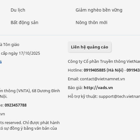
Du lịch
Giảm nghèo bền vững
Bất động sản
Nông thôn mới
à Tôn giáo
Liên hệ quảng cáo
 cấp ngày 17/10/2025
Công ty Cổ phần Truyền thông VietN
á
Hotline:
0919405885 (Hà Nội)
-
091943
Email: contact@vietnamnet.vn
Báo giá:
http://vads.vn
Viễn thông (VNTA), 68 Dương Đình
Nội.
Hỗ trợ kỹ thuật: support@tech.vietna
ne:
0923457788
.vn
ts reserved. Chỉ được phát hành
i có sự đồng ý bằng văn bản của