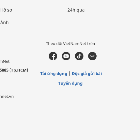
Hồ sơ
24h qua
Ảnh
Theo dõi VietNamNet trên
amNet
5885 (Tp.HCM)
Tải ứng dụng
Độc giả gửi bài
Tuyển dụng
mnet.vn