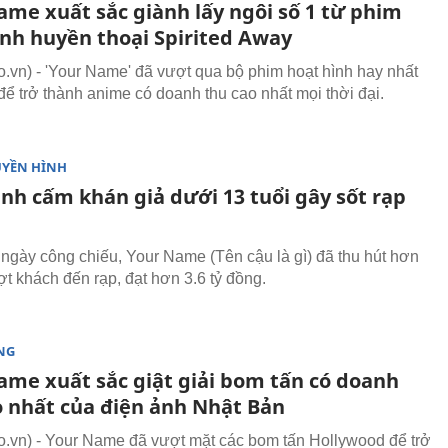
ame xuất sắc giành lấy ngôi số 1 từ phim
ình huyền thoại Spirited Away
vn) - 'Your Name' đã vượt qua bộ phim hoạt hình hay nhất
 để trở thành anime có doanh thu cao nhất mọi thời đại.
UYỀN HÌNH
ình cấm khán giả dưới 13 tuổi gây sốt rạp
 ngày công chiếu, Your Name (Tên cậu là gì) đã thu hút hơn
t khách đến rạp, đạt hơn 3.6 tỷ đồng.
NG
ame xuất sắc giật giải bom tấn có doanh
o nhất của điện ảnh Nhật Bản
vn) - Your Name đã vượt mặt các bom tấn Hollywood để trở