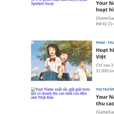
Your N
hoạt h
(GameSao.
thế kỷ 21
PHIM - TR
Hoạt h
Việt
Chỉ sau 3
37,000 lượ
THỊ TRƯỜ
Your N
thu ca
(GameSao.