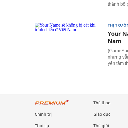
thành bộ 
THỊ TRƯỜ
Your Na
Nam
(GameSao.
nhưng vẫn
yên tâm t
Thể thao
Chính trị
Giáo dục
Thời sự
Thế giới