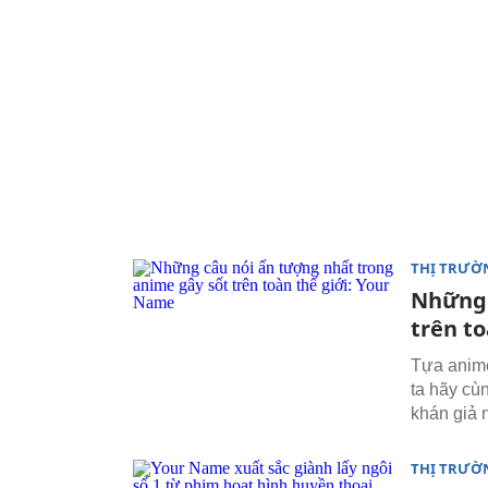
THỊ TRƯỜ
Những 
trên t
Tựa anime
ta hãy cù
khán giả 
THỊ TRƯỜ